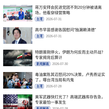
蒋万安拜会民进党团不到20分钟被请离
场，他看穿绿营策略
台湾
2026-07-31
高市早苗感谢各国慰问“独漏赖清德”
台湾
2026-07-31
特朗普刚停火，伊朗为何反而主动开战？
专家揭背后算计
新闻解画
2026-07-30
毒油案陈其迈怒问20%决策，卢秀燕证实
了，曝台湾当局有内鬼
台湾
2026-07-28
美军武器快打光了？高端武器库存告急，
专家最怕一事发生
新闻解画
2026-07-28