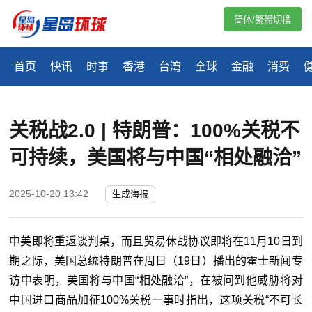
简体/繁體切換
首页
快讯
时事
香港
台湾
全球
金融
消费
关税战2.0 | 特朗普：100%关税不
可持续，美国将与中国“相处融洽”
2025-10-20 13:42
生成海报
中美即将重返谈判桌，而且贸易休战协议即将在
11
月
10
日到
期之际，美国总统特朗普在周日（
19
日）播出的霍士新闻专
访中表明，美国将与中国“相处融洽”，在被问到他威胁将对
中国进口商品加征
100%
关税一事时指出，这项关税“不可长