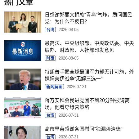
热门文章
日感谢郑丽文捐款“青鸟”气炸，质问国民
党：为什么不反日？
台湾
2026-08-05
最高法、中央组织部、中央政法委、中央
编办、财政部、人社部印发意见
时事
2026-08-05
特朗普手握全球最强军力却无计可施，外
媒揭美伊战争“无解三选一”
新闻解画
2026-07-31
蒋万安拜会民进党团不到20分钟被请离
场，他看穿绿营策略
台湾
2026-07-31
高市早苗感谢各国慰问“独漏赖清德”
台湾
2026-07-31