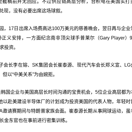
至截稿前并无回应。不过供应链高层分析，台积电在美国实打
会兑现，没有必要出席这场球叙。
园，17日出席入场费高达100万美元的慈善晚会，翌日再与企业
安排，一方面纪念南非顶尖球手普莱尔（Gary Player）9
寻求投资。
子会长李在镕、SK集团会长崔泰源、现代汽车会长郑义宣、LG
但以“中美关系”为由婉拒。
是韩国企业与美国高层长时间沟通的宝贵机会，5位企业高层都为
他以赴美建设半导体厂的计划成为投资美国的代表人物，年轻时
PGA邀请赛期间与特朗普家族会面。崔泰源长期从事网球运动，虽
会长金东官也在事前进行密集训练。