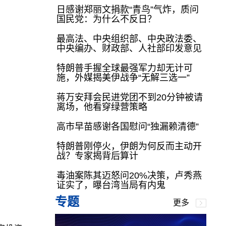
日感谢郑丽文捐款“青鸟”气炸，质问
国民党：为什么不反日？
最高法、中央组织部、中央政法委、
中央编办、财政部、人社部印发意见
特朗普手握全球最强军力却无计可
施，外媒揭美伊战争“无解三选一”
蒋万安拜会民进党团不到20分钟被请
离场，他看穿绿营策略
高市早苗感谢各国慰问“独漏赖清德”
特朗普刚停火，伊朗为何反而主动开
战？专家揭背后算计
毒油案陈其迈怒问20%决策，卢秀燕
证实了，曝台湾当局有内鬼
专题
更多