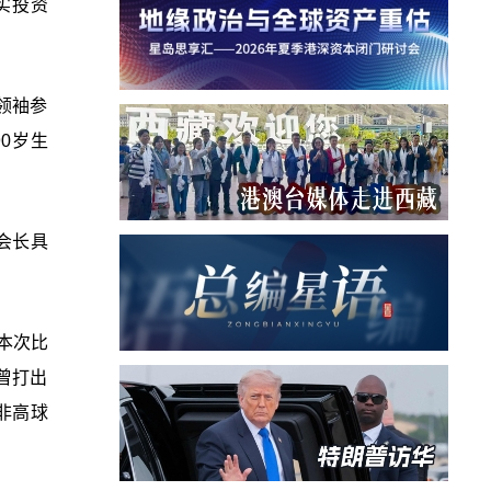
实投资
领袖参
0岁生
会长具
本次比
曾打出
非高球