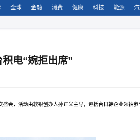
湾
全球
金融
消费
健康
科技
能源
汽
积电“婉拒出席”
交盛会，活动由软银创办人孙正义主导，包括台日韩企业领袖参