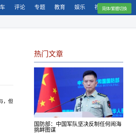
车
评论
专题
教育
娱乐
视频
简体/繁體切換
热门文章
与，但
国防部：中国军队坚决反制任何闹海
挑衅图谋