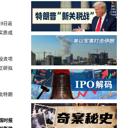
9日返
实质成
投资项
正研拟
此特朗
国时报