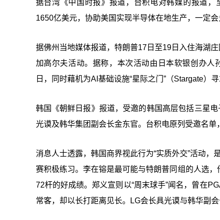
据台湾《中国时报》报道，台积电对韩媒的报道，
1650亿美元，协助美国实现半导体在地生产，一定
据佛州当地媒体报道，特朗普17日至19日入住海湖庄
加高尔夫活动。据称，本次活动由日本软银创办人孙正义
日，同时藉机为AI基础设施“星际之门”（Stargate）
韩国《朝鲜日报》报道，受邀的韩国高层包括三星电
光谟及韩华集团副会长金东官。台积电原列受邀名单，
消息人士透露，韩国商界视此行为“实质外交”活动，
赛积极练习。李在镕是最可能与特朗普同组的人选，
72杆的好成绩。郑义宣则以“周末球手”闻名，曾在
常客，却以长打距离见长。LG会长具光谟与韩华副