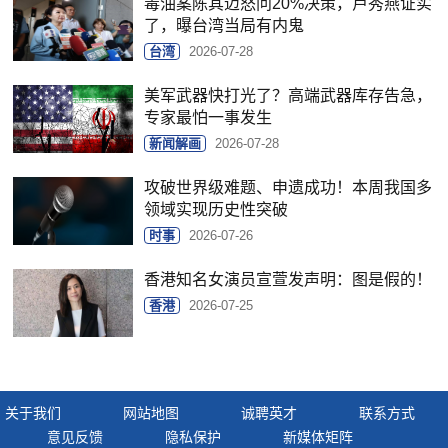
毒油案陈其迈怒问20%决策，卢秀燕证实
了，曝台湾当局有内鬼
台湾
2026-07-28
美军武器快打光了？高端武器库存告急，
专家最怕一事发生
新闻解画
2026-07-28
攻破世界级难题、申遗成功！本周我国多
领域实现历史性突破
时事
2026-07-26
香港知名女演员宣萱发声明：图是假的！
香港
2026-07-25
关于我们
网站地图
诚聘英才
联系方式
意见反馈
隐私保护
新媒体矩阵