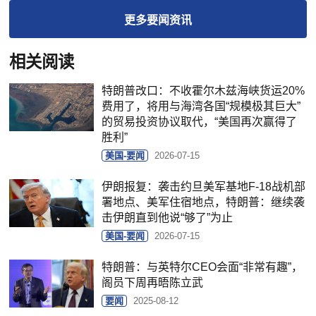
更多
要闻
资讯
相关阅读
特朗普改口：不收霍尔木兹海峡货运20%
费用了，将用与海湾各国“规模极其巨大”
的贸易投资协议取代，“美国再次赢得了
胜利”
美国-要闻
2026-07-15
伊朗报复：袭击约旦美军基地F-18战机部
署地点、美军住宿地点，特朗普：继续袭
击伊朗直到他说“够了”为止
美国-要闻
2026-07-15
特朗普：与英特尔CEO会面“非常有趣”，
阁员下周再晤陈立武
要闻
2025-08-12