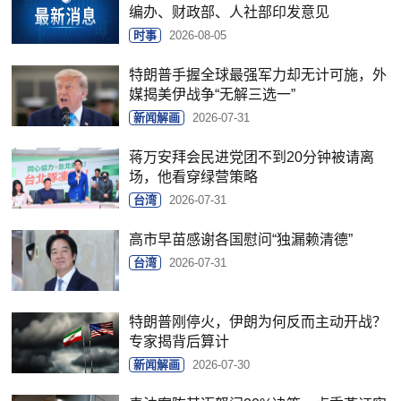
编办、财政部、人社部印发意见
时事
2026-08-05
特朗普手握全球最强军力却无计可施，外
媒揭美伊战争“无解三选一”
新闻解画
2026-07-31
蒋万安拜会民进党团不到20分钟被请离
场，他看穿绿营策略
台湾
2026-07-31
高市早苗感谢各国慰问“独漏赖清德”
台湾
2026-07-31
特朗普刚停火，伊朗为何反而主动开战？
专家揭背后算计
新闻解画
2026-07-30