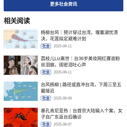
更多
社会
资讯
相关阅读
杨柳台风｜预计穿过台湾，堰塞湖忧溃
决，花莲拟定避难计划
社会
2025-08-11
荔枝儿Liz离世｜台36岁美妆网红骤逝粉
丝泪崩，闺密泪吐心声
社会
2025-08-11
台风杨柳 | 路径或直冲台湾，下周三至五
最接近
社会
2025-08-08
基孔肯尼亚热｜台首宗大陆输入个案，女
子自广东返台后确诊
社会
2025-08-07