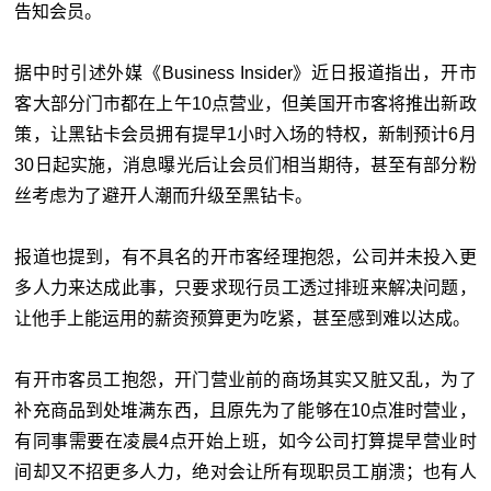
告知会员。
据中时引述外媒《Business Insider》近日报道指出，开市
客大部分门市都在上午10点营业，但美国开市客将推出新政
策，让黑钻卡会员拥有提早1小时入场的特权，新制预计6月
30日起实施，消息曝光后让会员们相当期待，甚至有部分粉
丝考虑为了避开人潮而升级至黑钻卡。
报道也提到，有不具名的开市客经理抱怨，公司并未投入更
多人力来达成此事，只要求现行员工透过排班来解决问题，
让他手上能运用的薪资预算更为吃紧，甚至感到难以达成。
有开市客员工抱怨，开门营业前的商场其实又脏又乱，为了
补充商品到处堆满东西，且原先为了能够在10点准时营业，
有同事需要在凌晨4点开始上班，如今公司打算提早营业时
间却又不招更多人力，绝对会让所有现职员工崩溃；也有人