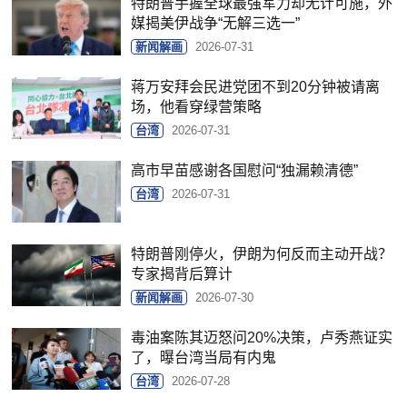
特朗普手握全球最强军力却无计可施，外
媒揭美伊战争“无解三选一”
新闻解画
2026-07-31
蒋万安拜会民进党团不到20分钟被请离
场，他看穿绿营策略
台湾
2026-07-31
高市早苗感谢各国慰问“独漏赖清德”
台湾
2026-07-31
特朗普刚停火，伊朗为何反而主动开战？
专家揭背后算计
新闻解画
2026-07-30
毒油案陈其迈怒问20%决策，卢秀燕证实
了，曝台湾当局有内鬼
台湾
2026-07-28