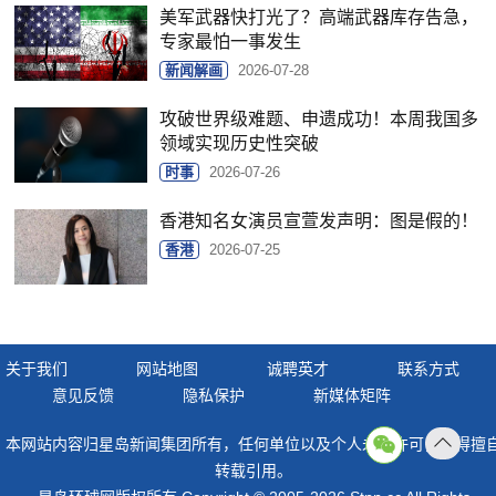
美军武器快打光了？高端武器库存告急，
专家最怕一事发生
新闻解画
2026-07-28
攻破世界级难题、申遗成功！本周我国多
领域实现历史性突破
时事
2026-07-26
香港知名女演员宣萱发声明：图是假的！
香港
2026-07-25
关于我们
网站地图
诚聘英才
联系方式
意见反馈
隐私保护
新媒体矩阵
本网站内容归星岛新闻集团所有，任何单位以及个人未经许可，不得擅
返回
转载引用。