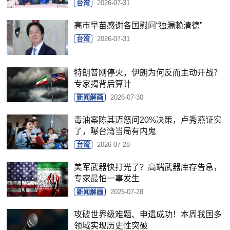
台湾
2026-07-31
高市早苗感谢各国慰问“独漏赖清德”
台湾
2026-07-31
特朗普刚停火，伊朗为何反而主动开战？
专家揭背后算计
新闻解画
2026-07-30
毒油案陈其迈怒问20%决策，卢秀燕证实
了，曝台湾当局有内鬼
台湾
2026-07-28
美军武器快打光了？高端武器库存告急，
专家最怕一事发生
新闻解画
2026-07-28
攻破世界级难题、申遗成功！本周我国多
领域实现历史性突破