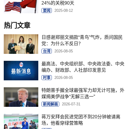
24%的关税90天
要闻
2025-08-12
热门文章
日感谢郑丽文捐款“青鸟”气炸，质问国民
党：为什么不反日？
台湾
2026-08-05
最高法、中央组织部、中央政法委、中央
编办、财政部、人社部印发意见
时事
2026-08-05
特朗普手握全球最强军力却无计可施，外
媒揭美伊战争“无解三选一”
新闻解画
2026-07-31
蒋万安拜会民进党团不到20分钟被请离
场，他看穿绿营策略