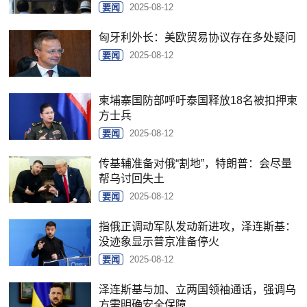
要闻
2025-08-12
匈牙利外长：美欧贸易协议存在多处疑问
要闻
2025-08-12
柬埔寨国防部呼吁泰国释放18名被扣押柬
方士兵
要闻
2025-08-12
传基辅准备对俄“割地”，特朗普：会尽量
帮乌讨回失土
要闻
2025-08-12
指俄正调动军队发动新进攻，泽连斯基：
没迹象显示普京准备停火
要闻
2025-08-12
泽连斯基与加、立两国领袖通话，强调乌
方需明确安全保障