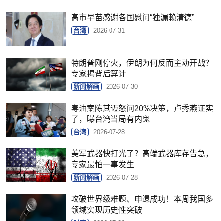
高市早苗感谢各国慰问“独漏赖清德”
台湾
2026-07-31
特朗普刚停火，伊朗为何反而主动开战？
专家揭背后算计
新闻解画
2026-07-30
毒油案陈其迈怒问20%决策，卢秀燕证实
了，曝台湾当局有内鬼
台湾
2026-07-28
美军武器快打光了？高端武器库存告急，
专家最怕一事发生
新闻解画
2026-07-28
攻破世界级难题、申遗成功！本周我国多
领域实现历史性突破