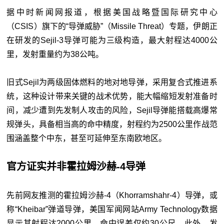
据中时新闻网报道，根据美国战略暨国际研究中心
（CSIS）旗下的“
导弹
威胁”（Missile Threat）专题，伊朗正
在研发的Sejil-3导弹可能为三级构造，最大射程达4000公
里，发射重量约为38公吨。
旧式Sejil为两级固体燃料的地对地导弹，采用复合式推进系
统，这种设计带来关键的战术优势，能大幅缩短发射准备时
间，减少遭到先发制人攻击的风险，Sejil导弹能搭载高爆常
规弹头，具备相当高的命中精度，射程约为2500公里作战范
围涵盖整个中东，甚至可延伸至东南欧地区。
官方证实并非霍拉姆沙赫-4导弹
先前网友推测的霍拉姆沙赫-4（Khorramshahr-4）导弹，或
称“Kheibar”弹道导弹，美国军闻网站Army Technology数据
显示其射程达2000公里，命中误差仅约30公尺。此外，发