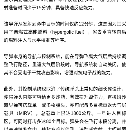
射准备时间少于15分钟，具备快速反应能力。
该导弹从发射到命中目标的时间仅约12分钟，这是因为其采
用了自燃式高能燃料（hypergolic fuel），省去垂直转向后
的燃料注入与水平校准等程序。
导弹本身的导航与控制系统，能在导弹飞离大气层后持续调
整飞行路径，重返大气层阶段时，导航系统将自动关闭，使
其不会受电子干扰攻击影响，增强对抗电子战的能力。
此外，其控制系统也取消了传统弹头上常见的细长翼设计，
使得弹头内部可容纳更多炸药，有效提升毁伤力，霍拉姆沙
赫导弹可搭载单一或多枚弹头，亦可配备多目标重返大气层
载具（MIRV），总载重上限达1800公斤。一旦进入目标
区，可同时打击多达80个目标。弹头会在飞行末段分离，并
以高速精准命中，使敌方难以侦测、追踪或拦截，大幅削弱