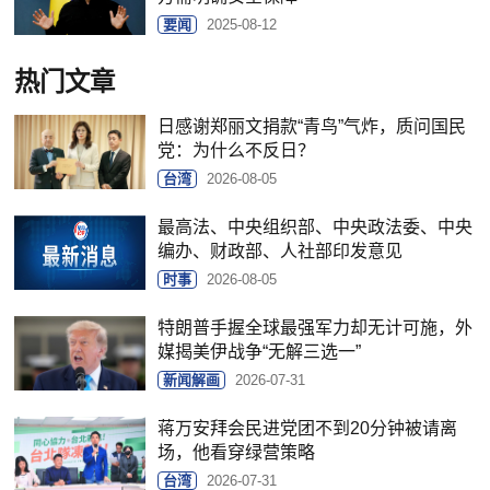
要闻
2025-08-12
热门文章
日感谢郑丽文捐款“青鸟”气炸，质问国民
党：为什么不反日？
台湾
2026-08-05
最高法、中央组织部、中央政法委、中央
编办、财政部、人社部印发意见
时事
2026-08-05
特朗普手握全球最强军力却无计可施，外
媒揭美伊战争“无解三选一”
新闻解画
2026-07-31
蒋万安拜会民进党团不到20分钟被请离
场，他看穿绿营策略
台湾
2026-07-31