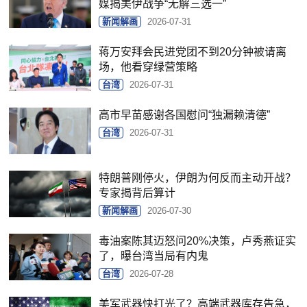
媒揭美伊战争“无解三选一”
新闻解画
2026-07-31
蒋万安拜会民进党团不到20分钟被请离
场，他看穿绿营策略
台湾
2026-07-31
高市早苗感谢各国慰问“独漏赖清德”
台湾
2026-07-31
特朗普刚停火，伊朗为何反而主动开战？
专家揭背后算计
新闻解画
2026-07-30
毒油案陈其迈怒问20%决策，卢秀燕证实
了，曝台湾当局有内鬼
台湾
2026-07-28
美军武器快打光了？高端武器库存告急，