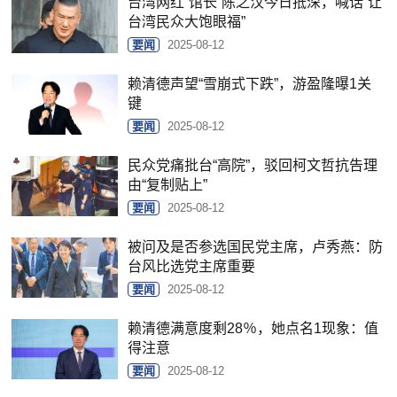
台湾网红“馆长”陈之汉今日抵深，喊话“让
台湾民众大饱眼福”
要闻
2025-08-12
赖清德声望“雪崩式下跌”，游盈隆曝1关
键
要闻
2025-08-12
民众党痛批台“高院”，驳回柯文哲抗告理
由“复制贴上”
要闻
2025-08-12
被问及是否参选国民党主席，卢秀燕：防
台风比选党主席重要
要闻
2025-08-12
赖清德满意度剩28％，她点名1现象：值
得注意
要闻
2025-08-12