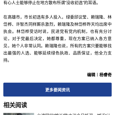
有心人士能够停止在地方散布所谓“没收初选”的耳语。
在高雄市，市长初选有多人投入，绿委邱议莹、赖瑞隆、林
岱桦、许智杰同样厮杀激烈，赖瑞隆及林岱桦昨天均出席中
执会。林岱桦受访时说，民进党有党内机制，也有充分讨
论，对于党最后决定，她都尊重，现在方案已纳入各方意
见，她个人非常认同。赖瑞隆也说，所有的方案只要能够找
出最强的人选、能够延续绿色执政、品质保证，他全力支
持。
编辑︱杨睿奇
更多
要闻
资讯
相关阅读