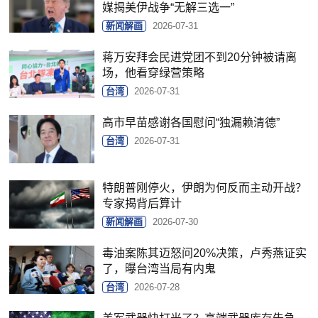
媒揭美伊战争“无解三选一”
新闻解画
2026-07-31
蒋万安拜会民进党团不到20分钟被请离
场，他看穿绿营策略
台湾
2026-07-31
高市早苗感谢各国慰问“独漏赖清德”
台湾
2026-07-31
特朗普刚停火，伊朗为何反而主动开战？
专家揭背后算计
新闻解画
2026-07-30
毒油案陈其迈怒问20%决策，卢秀燕证实
了，曝台湾当局有内鬼
台湾
2026-07-28