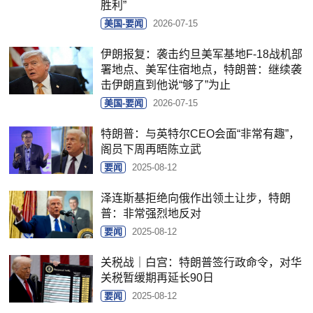
胜利”
美国-要闻
2026-07-15
伊朗报复：袭击约旦美军基地F-18战机部
署地点、美军住宿地点，特朗普：继续袭
击伊朗直到他说“够了”为止
美国-要闻
2026-07-15
特朗普：与英特尔CEO会面“非常有趣”，
阁员下周再晤陈立武
要闻
2025-08-12
泽连斯基拒绝向俄作出领土让步，特朗
普：非常强烈地反对
要闻
2025-08-12
关税战｜白宫：特朗普签行政命令，对华
关税暂缓期再延长90日
要闻
2025-08-12