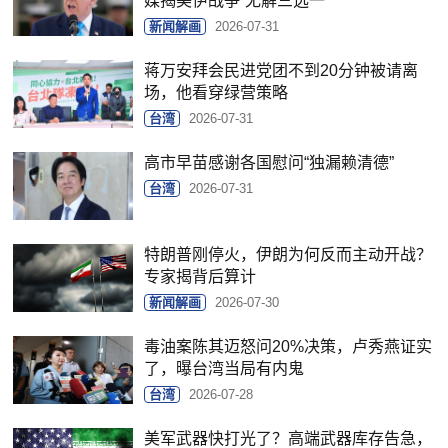
媒揭美伊战争“无解三选一”
新闻解画
2026-07-31
蒋万安拜会民进党团不到20分钟被请离
场，他看穿绿营策略
台湾
2026-07-31
高市早苗感谢各国慰问“独漏赖清德”
台湾
2026-07-31
特朗普刚停火，伊朗为何反而主动开战？
专家揭背后算计
新闻解画
2026-07-30
毒油案陈其迈怒问20%决策，卢秀燕证实
了，曝台湾当局有内鬼
台湾
2026-07-28
美军武器快打光了？高端武器库存告急，