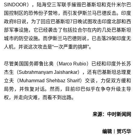
SINDOOR），陆海空三军联手摧毁巴基斯坦和克什米尔巴
国控制区的恐怖份子营地，而引发伊斯兰马巴德反击。印度
政府8日说，为了回应巴基斯坦7日晚试图攻击印度北部和西
部军事设施，它已经袭击了包括拉合尔在内的几处巴基斯坦
城市的防空设施。而伊斯兰马巴德则说，已击落29架印度无
人机，并说这次攻击是“一次严重的挑衅”。
尽管美国国务卿鲁比奥（Marco Rubio）已经和印度外长苏
杰生（Subrahmanyam Jaishankar），还有巴基斯坦总理夏
立夫（Muhammad Shehbaz Sharif）交谈，力促双方缓和
局势，并恢复对话。然而，目前印巴似乎在争夺升级主导
权，并走向灾难，而看不到出路。
来源：中时新闻网
编辑︱贺巧华