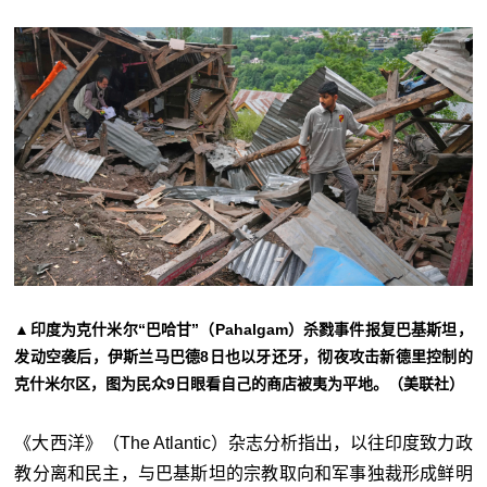
▲印度为克什米尔“巴哈甘”（Pahalgam）杀戮事件报复巴基斯坦，
发动空袭后，伊斯兰马巴德8日也以牙还牙，彻夜攻击新德里控制的
克什米尔区，图为民众9日眼看自己的商店被夷为平地。（美联社）
《大西洋》（The Atlantic）杂志分析指出，以往印度致力政
教分离和民主，与巴基斯坦的宗教取向和军事独裁形成鲜明