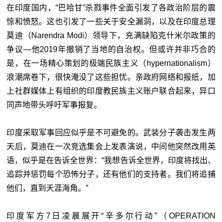
在印度国内，“巴哈甘”杀戮事件全面引发了各政治阶层的震
惊和愤怒。这也引发了一些关于安全漏洞，以及在印度总理
莫迪（Narendra Modi）领导下，充满缺陷克什米尔政策的
争议—他2019年撤销了当地的自治权。但或许并非巧合的
是，在一场精心策划的极端民族主义（hypernationalism）
浪潮席卷下，很快淹没了这些担忧。亲政府网络和报纸，加
上社群媒体上有组织的印度教民族主义账户联合起来，异口
同声地带头呼吁军事报复。
印度采取军事回应似乎是不可避免的。武装分子袭击发生两
天后，莫迪在一次竞选集会上发表演说，中间他突然改用英
语，似乎是在告诉全世界：“我想告诉全世界，印度将找出、
追踪并惩罚每个恐怖分子，还有他们的支持者。我们将追捕
他们，直到天涯海角。”
印度军方7日凌晨展开“辛多尔行动”（OPERATION