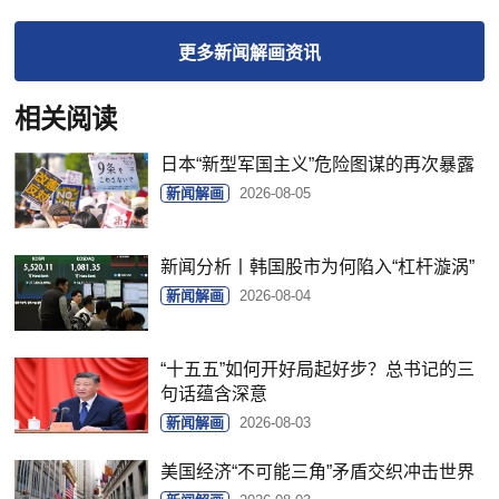
更多
新闻解画
资讯
相关阅读
日本“新型军国主义”危险图谋的再次暴露
新闻解画
2026-08-05
新闻分析丨韩国股市为何陷入“杠杆漩涡”
新闻解画
2026-08-04
“十五五”如何开好局起好步？总书记的三
句话蕴含深意
新闻解画
2026-08-03
美国经济“不可能三角”矛盾交织冲击世界