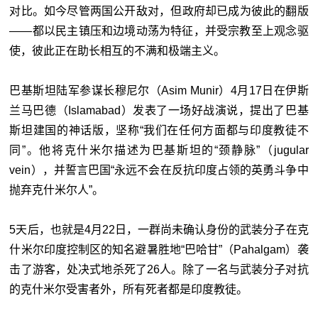
对比。如今尽管两国公开敌对，但政府却已成为彼此的翻版
——都以民主镇压和边境动荡为特征，并受宗教至上观念驱
使，彼此正在助长相互的不满和极端主义。
巴基斯坦陆军参谋长穆尼尔（Asim Munir）4月17日在伊斯
兰马巴德（Islamabad）发表了一场好战演说，提出了巴基
斯坦建国的神话版，坚称“我们在任何方面都与印度教徒不
同”。他将克什米尔描述为巴基斯坦的“颈静脉”（jugular
vein），并誓言巴国“永远不会在反抗印度占领的英勇斗争中
抛弃克什米尔人”。
5天后，也就是4月22日，一群尚未确认身份的武装分子在克
什米尔印度控制区的知名避暑胜地“巴哈甘”（Pahalgam）袭
击了游客，处决式地杀死了26人。除了一名与武装分子对抗
的克什米尔受害者外，所有死者都是印度教徒。