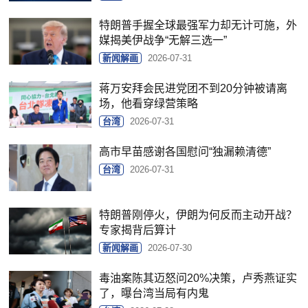
特朗普手握全球最强军力却无计可施，外
媒揭美伊战争“无解三选一”
新闻解画
2026-07-31
蒋万安拜会民进党团不到20分钟被请离
场，他看穿绿营策略
台湾
2026-07-31
高市早苗感谢各国慰问“独漏赖清德”
台湾
2026-07-31
特朗普刚停火，伊朗为何反而主动开战？
专家揭背后算计
新闻解画
2026-07-30
毒油案陈其迈怒问20%决策，卢秀燕证实
了，曝台湾当局有内鬼