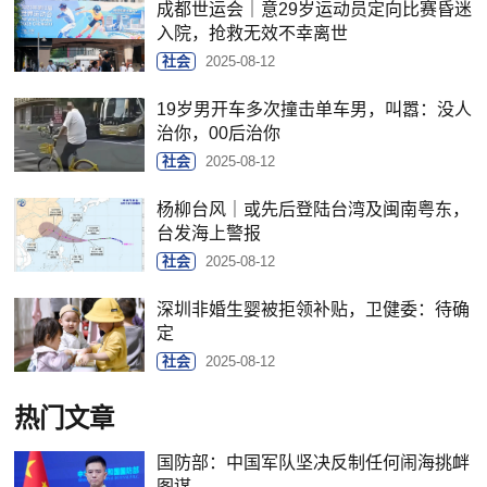
成都世运会｜意29岁运动员定向比赛昏迷
入院，抢救无效不幸离世
社会
2025-08-12
19岁男开车多次撞击单车男，叫嚣：没人
治你，00后治你
社会
2025-08-12
杨柳台风｜或先后登陆台湾及闽南粤东，
台发海上警报
社会
2025-08-12
深圳非婚生婴被拒领补贴，卫健委：待确
定
社会
2025-08-12
热门文章
国防部：中国军队坚决反制任何闹海挑衅
图谋