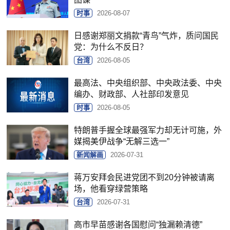
时事
2026-08-07
日感谢郑丽文捐款“青鸟”气炸，质问国民
党：为什么不反日？
台湾
2026-08-05
最高法、中央组织部、中央政法委、中央
编办、财政部、人社部印发意见
时事
2026-08-05
特朗普手握全球最强军力却无计可施，外
媒揭美伊战争“无解三选一”
新闻解画
2026-07-31
蒋万安拜会民进党团不到20分钟被请离
场，他看穿绿营策略
台湾
2026-07-31
高市早苗感谢各国慰问“独漏赖清德”