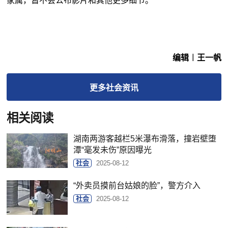
家属，暂不会公布影片和其他更多细节。
编辑︱王一帆
更多
社会
资讯
相关阅读
湖南两游客越栏5米瀑布滑落，撞岩壁堕
潭“毫发未伤”原因曝光
社会
2025-08-12
“外卖员摸前台姑娘的脸”，警方介入
社会
2025-08-12