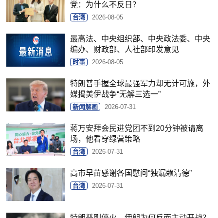
党：为什么不反日？
台湾
2026-08-05
最高法、中央组织部、中央政法委、中央
编办、财政部、人社部印发意见
时事
2026-08-05
特朗普手握全球最强军力却无计可施，外
媒揭美伊战争“无解三选一”
新闻解画
2026-07-31
蒋万安拜会民进党团不到20分钟被请离
场，他看穿绿营策略
台湾
2026-07-31
高市早苗感谢各国慰问“独漏赖清德”
台湾
2026-07-31
特朗普刚停火，伊朗为何反而主动开战？