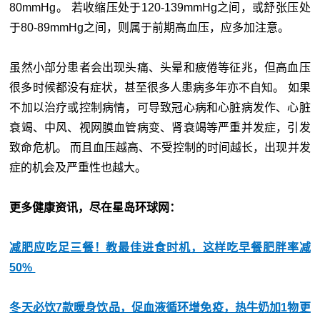
80mmHg。 若收缩压处于120-139mmHg之间，或舒张压处
于80-89mmHg之间，则属于前期高血压，应多加注意。
虽然小部分患者会出现头痛、头晕和疲倦等征兆，但高血压
很多时候都没有症状，甚至很多人患病多年亦不自知。 如果
不加以治疗或控制病情，可导致冠心病和心脏病发作、心脏
衰竭、中风、视网膜血管病变、肾衰竭等严重并发症，引发
致命危机。 而且血压越高、不受控制的时间越长，出现并发
症的机会及严重性也越大。
更多健康资讯，尽在星岛环球网：
减肥应吃足三餐！教最佳进食时机，这样吃早餐肥胖率减
50%
冬天必饮7款暖身饮品，促血液循环增免疫，热牛奶加1物更