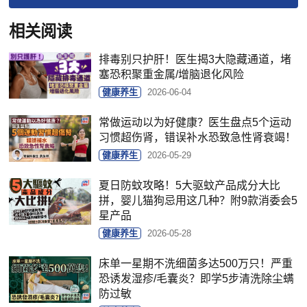
相关阅读
排毒别只护肝！医生揭3大隐藏通道，堵
塞恐积聚重金属/增脑退化风险
健康养生
2026-06-04
常做运动以为好健康？医生盘点5个运动
习惯超伤肾，错误补水恐致急性肾衰竭！
健康养生
2026-05-29
夏日防蚊攻略！5大驱蚊产品成分大比
拼，婴儿猫狗忌用这几种？附9款消委会5
星产品
健康养生
2026-05-28
床单一星期不洗细菌多达500万只！严重
恐诱发湿疹/毛囊炎？即学5步清洗除尘螨
防过敏