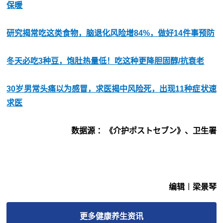
保暖
研究揭常吃这类食物，脑退化风险增84%，做好14件事预防
冬天必吃3种豆，饱肚热量低！吃这种更降胆固醇/抗衰老
30岁男常头痛以为感冒，求医揭中风险死，出现11种症状速
求医
数据源 ：《介护ポストセブン》、卫生署
编辑︱梁景琴
更多
健康养生
资讯