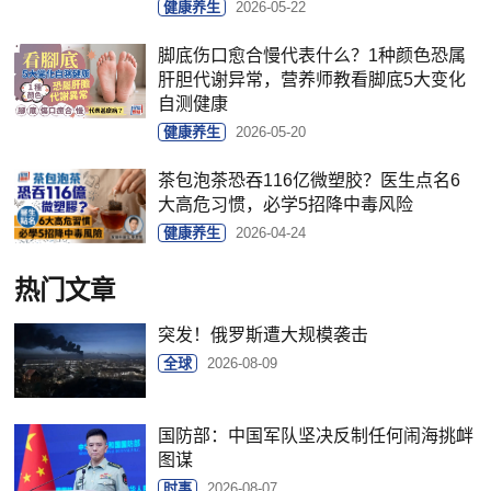
健康养生
2026-05-22
脚底伤口愈合慢代表什么？1种颜色恐属
肝胆代谢异常，营养师教看脚底5大变化
自测健康
健康养生
2026-05-20
茶包泡茶恐吞116亿微塑胶？医生点名6
大高危习惯，必学5招降中毒风险
健康养生
2026-04-24
热门文章
突发！俄罗斯遭大规模袭击
全球
2026-08-09
国防部：中国军队坚决反制任何闹海挑衅
图谋
时事
2026-08-07