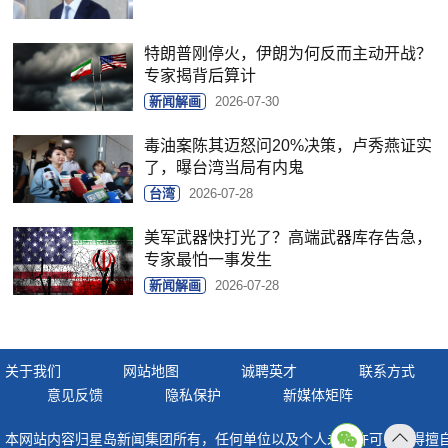
特朗普刚停火，伊朗为何反而主动开战？
专家揭背后算计
新闻解画
2026-07-30
毒油案陈其迈怒问20%决策，卢秀燕证实
了，曝台湾当局有内鬼
台湾
2026-07-28
美军武器快打光了？高端武器库存告急，
专家最怕一事发生
新闻解画
2026-07-28
关于我们
网站地图
诚聘英才
联系方式
意见反馈
隐私保护
新媒体矩阵
本网站内容归星岛新闻集团所有，任何单位以及个人未经许可，不得擅