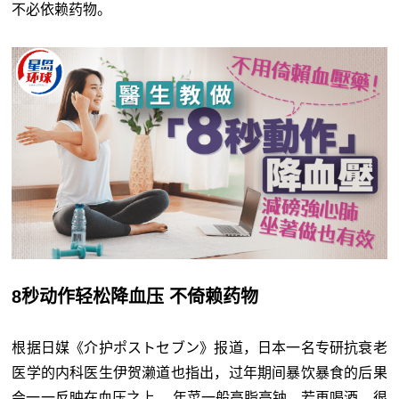
不必依赖药物。
8秒动作轻松降血压 不倚赖药物
根据日媒《介护ポストセブン》报道，日本一名专研抗衰老
医学的内科医生伊贺濑道也指出，过年期间暴饮暴食的后果
会一一反映在血压之上。 年菜一般高脂高钠，若再喝酒，很