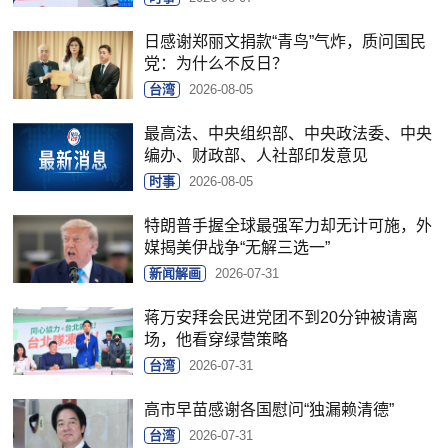
日感谢郑丽文捐款“青鸟”气炸，质问国民
党：为什么不反日？
台湾
2026-08-05
最高法、中央组织部、中央政法委、中央
编办、财政部、人社部印发意见
时事
2026-08-05
特朗普手握全球最强军力却无计可施，外
媒揭美伊战争“无解三选一”
新闻解画
2026-07-31
蒋万安拜会民进党团不到20分钟被请离
场，他看穿绿营策略
台湾
2026-07-31
高市早苗感谢各国慰问“独漏赖清德”
台湾
2026-07-31