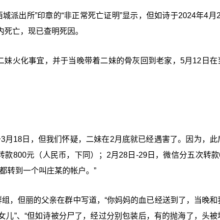
城派出所”印章的“非正常死亡证明”显示，但如诗于2024年4月
内死亡，现已查明死因。
二妹火化事宜，并于当晚带着二妹的骨灰回到老家，5月12日在
3月18日，但我们怀疑，二妹在2月底就已经遇害了。因为，此
800元（人民币，下同）；2月28日-29日，微信分五次转款6
些钱都转到一个叫庄某的帐户。”
群组，但丽的父亲在群中写道，“你妈妈的血已经送到了，当晚和
女儿”、“但如诗被分尸了，经过分别包装后，有的抛海了，头被