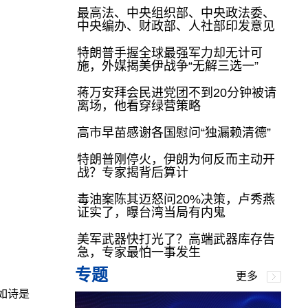
最高法、中央组织部、中央政法委、
中央编办、财政部、人社部印发意见
特朗普手握全球最强军力却无计可
施，外媒揭美伊战争“无解三选一”
蒋万安拜会民进党团不到20分钟被请
离场，他看穿绿营策略
高市早苗感谢各国慰问“独漏赖清德”
特朗普刚停火，伊朗为何反而主动开
战？专家揭背后算计
毒油案陈其迈怒问20%决策，卢秀燕
证实了，曝台湾当局有内鬼
美军武器快打光了？高端武器库存告
急，专家最怕一事发生
专题
更多
如诗是