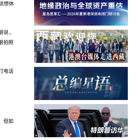
说想休
丽说，
册拍照
打电话
，但如