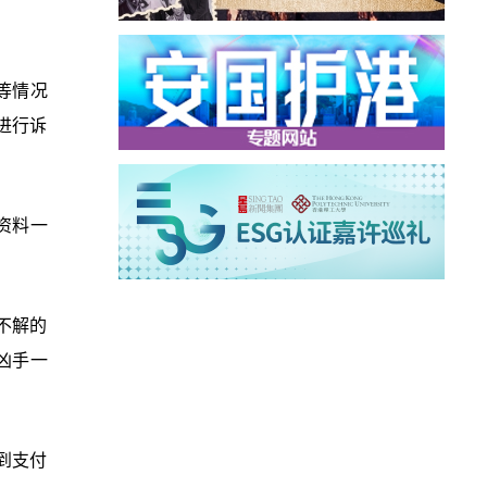
等情况
进行诉
资料一
不解的
凶手一
到支付