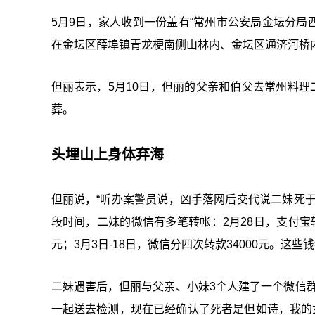
5月9日，家人收到一份盖有“常州市公安局金坛分局西
在金坛区薛埠镇青龙梗南侧山林内、金坛区通济河桥
但丽表示，5月10日，但丽的父亲和伯父去常州料理
葬。
头埋山上身体弃海
但丽说，“听办案警员说，凶手落网后交代说二妹死于
段时间，二妹的微信有多笔转帐：2月28日，支付宝转款
元；3月3日-18日，微信分四次转款34000元。这
二妹遇害后，但丽与父亲、小妹3个人建了一个微信
一起送去检测，现在已经确认了死者是但如诗，我的