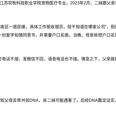
入江苏农牧科技职业学院宠物医疗专业。2023年2月，二妹跟父亲
苑南区一居民楼，具体工作是收银员，但不知道在哪家公司”，但
成一份复学知情同意书，并索要户口名册。当晚，母亲就把户口名
，打电话不接，发微信不回，语音电话也不接。情急之下，父亲拨
通知父母去常州验DNA，说二妹可能遇害了。后经DNA鑑定证实