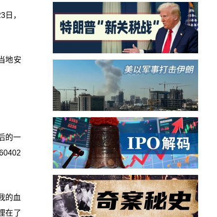
23日，
当地安
后的一
0402
我的血
埋在了