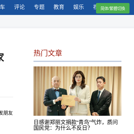
车
评论
专题
教育
娱乐
视频
简体/繁體切換
热门文章
家
发朋友
日感谢郑丽文捐款“青鸟”气炸，质问
国民党：为什么不反日？