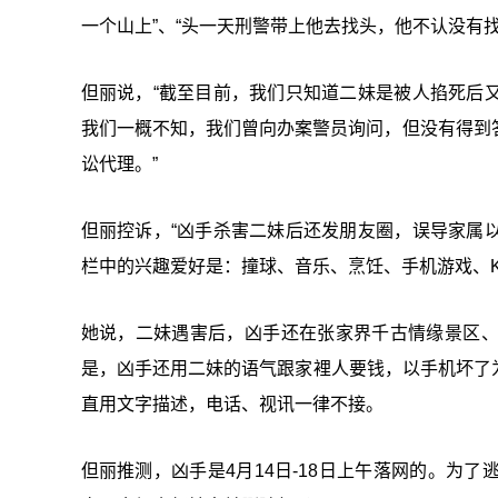
一个山上”、“头一天刑警带上他去找头，他不认没有
但丽说，“截至目前，我们只知道二妹是被人掐死后
我们一概不知，我们曾向办案警员询问，但没有得到
讼代理。”
但丽控诉，“凶手杀害二妹后还发朋友圈，误导家属
栏中的兴趣爱好是：撞球、音乐、烹饪、手机游戏、K
她说，二妹遇害后，凶手还在张家界千古情缘景区
是，凶手还用二妹的语气跟家裡人要钱，以手机坏了为
直用文字描述，电话、视讯一律不接。
但丽推测，凶手是4月14日-18日上午落网的。为