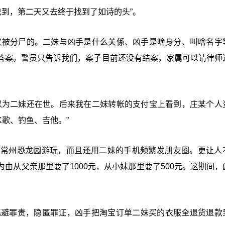
找到，第二天又去终于找到了如诗的头”。
又被分尸的。二妹与凶手是什么关係、凶手是啥身分、叫啥名字
答案。警员只告诉我们，案子目前还没有结案，家属可以请律师
以为二妹还在世。后来我在二妹转帐的支付宝上看到，庄某个人
歌、钓鱼、吉他。”
、常州恐龙园游玩，而且还用二妹的手机频繁发朋友圈。更让人
由从父亲那里要了1000元，从小妹那里要了500元。这期间，
了逃避罪责，隐匿罪证，凶手把淘宝订单二妹买的衣服全退货退款