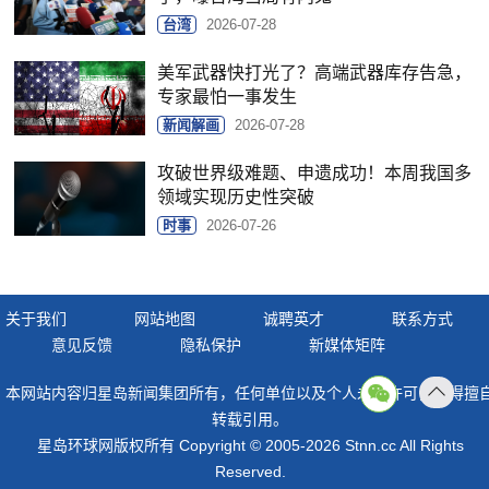
台湾
2026-07-28
美军武器快打光了？高端武器库存告急，
专家最怕一事发生
新闻解画
2026-07-28
攻破世界级难题、申遗成功！本周我国多
领域实现历史性突破
时事
2026-07-26
关于我们
网站地图
诚聘英才
联系方式
意见反馈
隐私保护
新媒体矩阵
本网站内容归星岛新闻集团所有，任何单位以及个人未经许可，不得擅
返回
转载引用。
顶部
星岛环球网版权所有 Copyright © 2005-2026 Stnn.cc All Rights
Reserved.