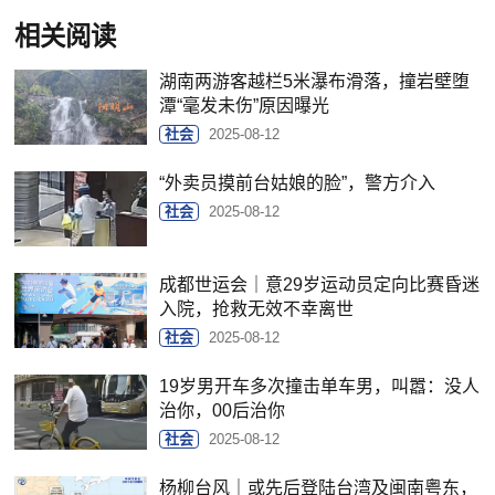
相关阅读
湖南两游客越栏5米瀑布滑落，撞岩壁堕
潭“毫发未伤”原因曝光
社会
2025-08-12
“外卖员摸前台姑娘的脸”，警方介入
社会
2025-08-12
成都世运会｜意29岁运动员定向比赛昏迷
入院，抢救无效不幸离世
社会
2025-08-12
19岁男开车多次撞击单车男，叫嚣：没人
治你，00后治你
社会
2025-08-12
杨柳台风｜或先后登陆台湾及闽南粤东，