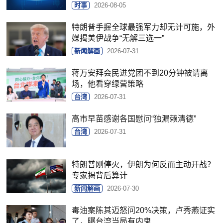
时事
2026-08-05
特朗普手握全球最强军力却无计可施，外
媒揭美伊战争“无解三选一”
新闻解画
2026-07-31
蒋万安拜会民进党团不到20分钟被请离
场，他看穿绿营策略
台湾
2026-07-31
高市早苗感谢各国慰问“独漏赖清德”
台湾
2026-07-31
特朗普刚停火，伊朗为何反而主动开战？
专家揭背后算计
新闻解画
2026-07-30
毒油案陈其迈怒问20%决策，卢秀燕证实
了，曝台湾当局有内鬼