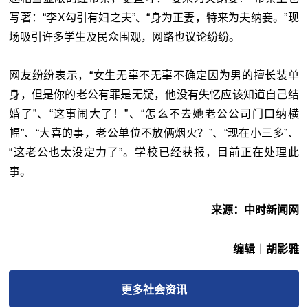
写著：“李X勾引有妇之夫”、“身为正妻，特来为夫纳妾。”现
场吸引许多学生及民众围观，网路也议论纷纷。
网友纷纷表示，“女生无辜不无辜不确定因为男的擅长装单
身，但是你的老公有罪是无疑，他没有失忆应该知道自己结
婚了”、“这事闹大了！”、“怎么不去她老公公司门口纳横
幅”、“大喜的事，老公单位不放俩烟火？”、“现在小三多”、
“这老公也太没定力了”。学校已经获报，目前正在处理此
事。
来源：中时新闻网
编辑︱胡影雅
更多
社会
资讯