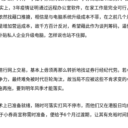
实上，3年疫情证明通过远程办公室软件，在家工作是完全可行
依然找藉口推搪，相信是与电脑系统升级成本不菲，在之前几个
是增加营运成本，故千方百计反对，希望藉此作为谈判筹码，逼
补贴私人企业升级电脑，怎样说也站不住脚。
进行网上交易，基本上毋须再那么转折地找证券行经纪代劳。若
争力，最终难免被时代巨轮淘汰，故当局不应被这些不肯求变的
拖再拖，要到明年风季才能落实。
术上已准备就绪，随时可落实打风不停市，而他们又在港股日均
至于小券商宣称需时准备，便给予6个月过渡期，让其有充裕时间