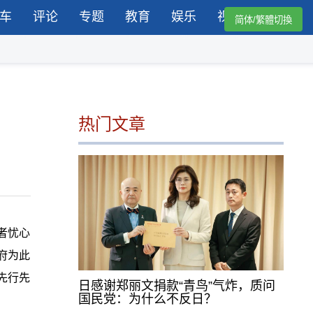
车
评论
专题
教育
娱乐
视频
简体/繁體切換
热门文章
者忧心
府为此
先行先
日感谢郑丽文捐款“青鸟”气炸，质问
国民党：为什么不反日？