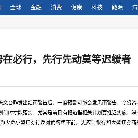
湾
全球
金融
消费
健康
科技
能源
汽
势在必行，先行先动莫等迟缓者
天文台昨发出红雨警告后，一度预警可能会发黑雨警告，令投资
划何时才能落实，尤其是前日有报道指相关计划要推迟实施，港
因为少数小型证券行反对而踌躇不前，更应让银行和大型证券商