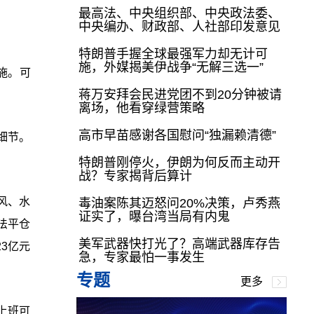
最高法、中央组织部、中央政法委、
中央编办、财政部、人社部印发意见
特朗普手握全球最强军力却无计可
施，外媒揭美伊战争“无解三选一”
施。可
蒋万安拜会民进党团不到20分钟被请
离场，他看穿绿营策略
高市早苗感谢各国慰问“独漏赖清德”
细节。
特朗普刚停火，伊朗为何反而主动开
战？专家揭背后算计
风、水
毒油案陈其迈怒问20%决策，卢秀燕
证实了，曝台湾当局有内鬼
法平仓
美军武器快打光了？高端武器库存告
3亿元
急，专家最怕一事发生
专题
更多
上班可