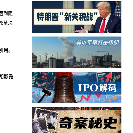
遇到阻
改革决
引用。
胡影雅