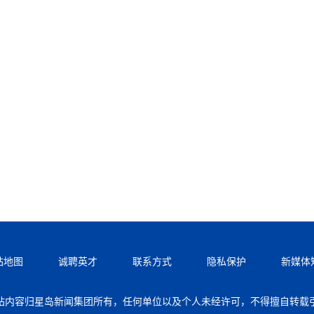
站地图
诚聘英才
联系方式
隐私保护
新媒体
站内容归星岛新闻集团所有，任何单位以及个人未经许可，不得擅自转载