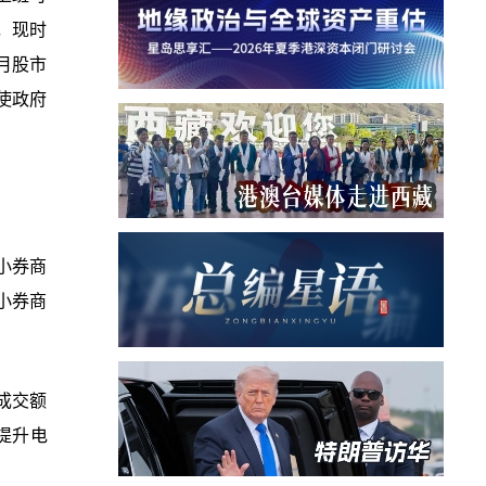
，现时
月股市
使政府
小券商
小券商
成交额
提升电