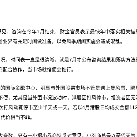
意见，咨询在今年1月结束，财金官员表示最快年中落实相关措
给业界有充足时间做准备，以免风季期间实施会造成混乱。
情况，时间表一直是很清晰，就是7月才公布咨询结果和落实方法
商配合协作，当市场就绪便会推行。
易的国际金融中心，明显与外国股票市场不管是遇上暴风雪、飓
不便，尤其是当外围市况波动时，港股因打风停市，投资者因无
打风动辄停市至少半天或一天，若以4月港股日均成交金额112
，代价相当不菲。
大多数，只有一小撮小券商持反对意见。小券商总是以恶劣天气