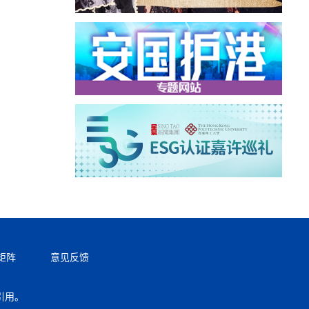
矩阵
意见反馈
引用。
返回顶部