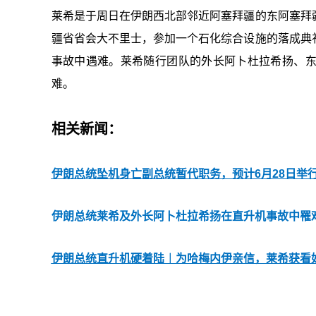
莱希是于周日在伊朗西北部邻近阿塞拜疆的东阿塞拜
疆省省会大不里士，参加一个石化综合设施的落成典
事故中遇难。莱希随行团队的外长阿卜杜拉希扬、
难。
相关新闻：
伊朗总统坠机身亡副总统暂代职务，预计6月28日举
伊朗总统莱希及外长阿卜杜拉希扬在直升机事故中罹
伊朗总统直升机硬着陆︱为哈梅内伊亲信，莱希获看