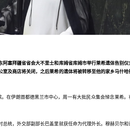
东阿塞拜疆省省会大不里士和库姆省库姆市举行莱希遗体告别仪
公室及商店将关闭，之后莱希的遗体将被转移至他的家乡马什哈
殡。在伊朗首都德黑兰市中心，周一有大批民众集会悼念莱希。
时总统，外交部副部长巴盖里就获任命为代理外长。穆赫贝尔和