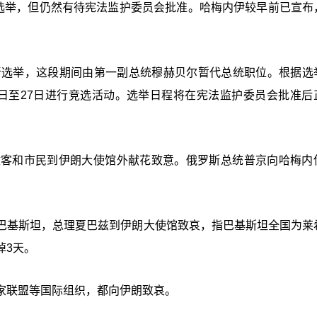
统选举，但仍然有待宪法监护委员会批准。哈梅内伊较早前已宣布
新选举，这段期间由第一副总统穆赫贝尔暂代总统职位。根据选
12日至27日进行竞选活动。选举日程将在宪法监护委员会批准后
政客和市民到伊朗大使馆外献花致意。俄罗斯总统普京向哈梅内
巴基斯坦，总理夏巴兹到伊朗大使馆致哀，指巴基斯坦全国为莱
悼3天。
家联盟等国际组织，都向伊朗致哀。