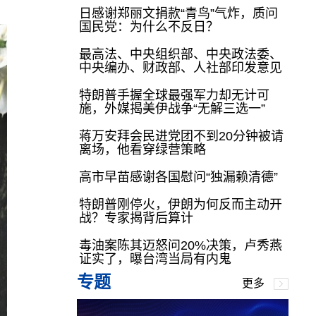
日感谢郑丽文捐款“青鸟”气炸，质问
国民党：为什么不反日？
最高法、中央组织部、中央政法委、
中央编办、财政部、人社部印发意见
特朗普手握全球最强军力却无计可
施，外媒揭美伊战争“无解三选一”
蒋万安拜会民进党团不到20分钟被请
离场，他看穿绿营策略
高市早苗感谢各国慰问“独漏赖清德”
特朗普刚停火，伊朗为何反而主动开
战？专家揭背后算计
毒油案陈其迈怒问20%决策，卢秀燕
证实了，曝台湾当局有内鬼
专题
更多