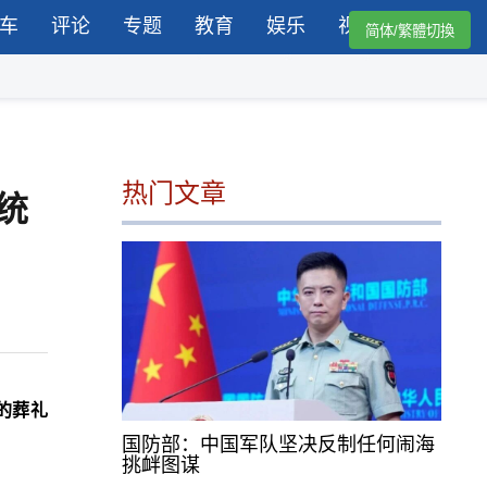
车
评论
专题
教育
娱乐
视频
简体/繁體切換
热门文章
统
的葬礼
国防部：中国军队坚决反制任何闹海
挑衅图谋