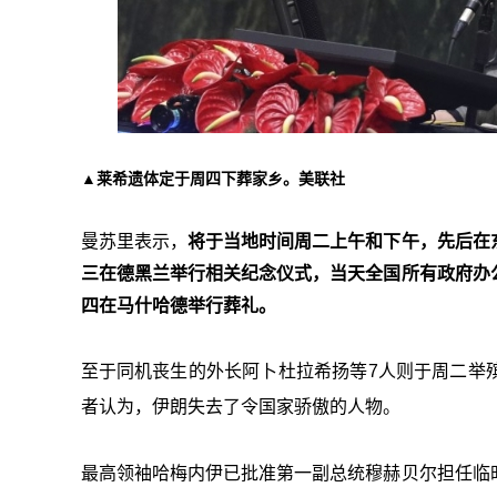
▲莱希遗体定于周四下葬家乡。美联社
曼苏里表示，
将于当地时间周二上午和下午，先后在
三在德黑兰举行相关纪念仪式，当天全国所有政府办
四在马什哈德举行葬礼。
至于同机丧生的外长阿卜杜拉希扬等7人则于周二举
者认为，伊朗失去了令国家骄傲的人物。
最高领袖哈梅内伊已批准第一副总统穆赫贝尔担任临