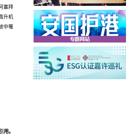
阿塞拜
直升机
故中罹
引用。