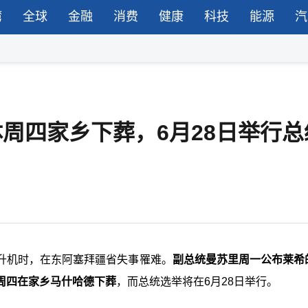
湾
全球
金融
消费
健康
科技
能源
汽
体周四家乡下葬，6月28日举行总
升机时，在东阿塞拜疆省失事罹难。
副总统曼苏里周一公布莱希
周四在家乡马什哈德下葬
，而总统选举将在6月28日举行。