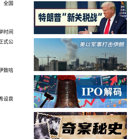
，全国
举时间
正式公
伊致唁
希设哀