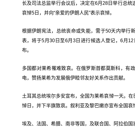
长及司法总监举行会议后，决定在6月28日举行总
哀悼5日，并向“亲爱的伊朗人民”表示哀悼。
根据伊朗宪法，总统丧命或失能，需于50天内举行
表，将于5月30日至6月3日进行候选人登记，6月
布。
多国都对莱希罹难致哀。在俄罗斯首都莫斯科，有
电，赞扬莱希为发展俄伊睦邻友好关系作出贡献。
土耳其总统埃尔多安宣布，全国为莱希哀悼一天。在
悼日，并下半旗致哀。叙利亚及黎巴嫩亦宣布全国哀
埃及、法国、希腊、南非等国，及联合国、阿拉伯国