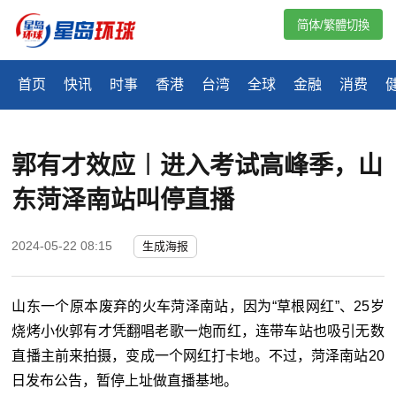
简体/繁體切換
首页
快讯
时事
香港
台湾
全球
金融
消费
郭有才效应︱进入考试高峰季，山
东菏泽南站叫停直播
2024-05-22 08:15
生成海报
山东一个原本废弃的火车菏泽南站，因为
“
草根网红
”
、25岁
烧烤小伙郭有才凭翻唱老歌一炮而红，连带车站也吸引无数
直播主前来拍摄，变成一个网红打卡地。不过，菏泽南站20
日发布公告，暂停上址做直播基地。