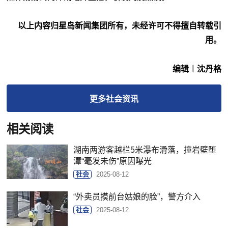
以上内容归星岛新闻集团所有，未经许可不得擅自转载引
用。
编辑︱沈丹格
更多
社会
资讯
相关阅读
湖南两游客越栏5米瀑布滑落，撞岩壁堕
潭“毫发未伤”原因曝光
社会
2025-08-12
“外卖员摸前台姑娘的脸”，警方介入
社会
2025-08-12