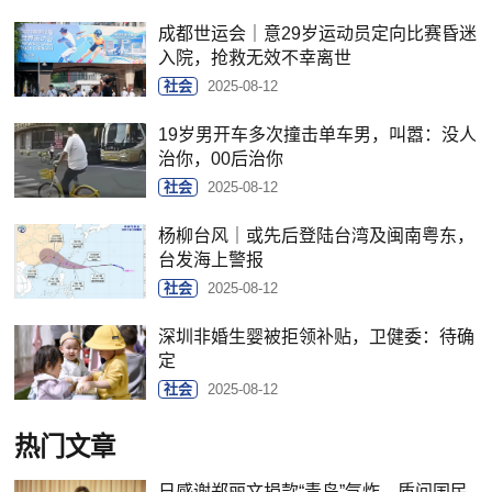
成都世运会｜意29岁运动员定向比赛昏迷
入院，抢救无效不幸离世
社会
2025-08-12
19岁男开车多次撞击单车男，叫嚣：没人
治你，00后治你
社会
2025-08-12
杨柳台风｜或先后登陆台湾及闽南粤东，
台发海上警报
社会
2025-08-12
深圳非婚生婴被拒领补贴，卫健委：待确
定
社会
2025-08-12
热门文章
日感谢郑丽文捐款“青鸟”气炸，质问国民