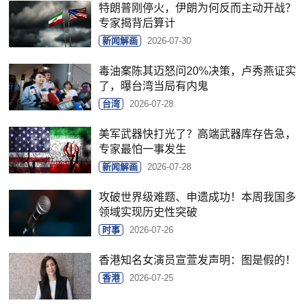
特朗普刚停火，伊朗为何反而主动开战？
专家揭背后算计
新闻解画
2026-07-30
毒油案陈其迈怒问20%决策，卢秀燕证实
了，曝台湾当局有内鬼
台湾
2026-07-28
美军武器快打光了？高端武器库存告急，
专家最怕一事发生
新闻解画
2026-07-28
攻破世界级难题、申遗成功！本周我国多
领域实现历史性突破
时事
2026-07-26
香港知名女演员宣萱发声明：图是假的！
香港
2026-07-25