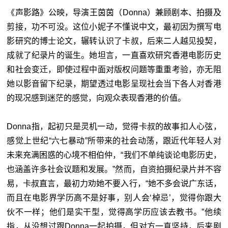
《声影路》公映，导演王茵茵（Donna）兼顾剧本、拍摄及
剪接，功不可没。这位小妮子不懂说中文，最初因为撰写电
影研究的博士论文，辗转认识了卡叔，后来二人越见投契，
成就了纪录片的诞生。她坦言，一直喜欢研究香港电影历史
和社会变迁，即使过程中面对版权问题等重重考验，亦无阻
她以影音留下纪录，期望透过电影呈现社会当下各人对香港
的现况感到迷茫的感觉，向观众表现香港的价值。
Donna指，起初只是灵机一动，觉得卡叔的故事扣人心弦，
感觉上世纪“六七暴动”所带来的社会动荡，跟近代年轻人对
未来充满困惑的心境不相伯仲，“我们不单纯谈论电影历史，
也涵盖许多社会议题和发展。”然而，自资拍摄纪录片并不容
易，卡叔直言，最初力劝她不要入行，“她不多会说广东话，
而且在电影界学历高不是好事，别人会‘棹忌’，觉得你跟大
伙不一样；他们是实干型，觉得高学历应该去教书。”他续
指，从没想过跟Donna一起拍摄，但对方一直坚持，后来剧