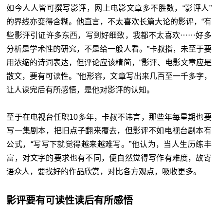
如今人人皆可撰写影评，网上电影文章多不胜数，“影评人”
的界线亦变得含糊。他直言，不太喜欢长篇大论的影评，“有
些影评引证许多东西，写到好细致，我都不太喜欢⋯⋯好多
分析是学术性的研究，不是给一般人看。”卡叔指，未至于要
用浓缩的诗词表达，但评论应该精简，“影评、电影文章应是
散文，要有可读性。”他形容，文章写出来几百至一千多字，
让人读完后有所感悟，是他对影评的认知。
至于在电视台任职10多年，卡叔不讳言，那些年每星期也要
写一集剧本，把旧点子翻来覆去，但影评不如电视台剧本有
公式，“写写下就觉得越来越难写。”他认为，当人生历练丰
富，对文字的要求也有不同，便自然觉得写作有难度，故寄
语众人，要找好的作品欣赏，对比各方观点，吸收更多。
影评要有可读性读后有所感悟