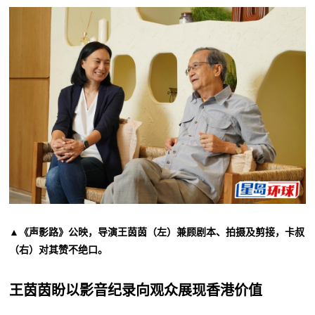
▲《声影路》公映，导演王茵茵（左）兼顾剧本、拍摄及剪接，卡叔
（右）对其赞不绝口。
王茵茵盼以影音纪录向观众展现香港价值