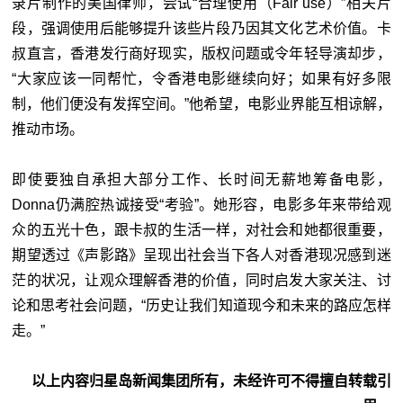
录片制作的美国律师，尝试“合理使用（Fair use）”相关片
段，强调使用后能够提升该些片段乃因其文化艺术价值。卡
叔直言，香港发行商好现实，版权问题或令年轻导演却步，
“大家应该一同帮忙，令香港电影继续向好；如果有好多限
制，他们便没有发挥空间。”他希望，电影业界能互相谅解，
推动市场。
即使要独自承担大部分工作、长时间无薪地筹备电影，
Donna仍满腔热诚接受“考验”。她形容，电影多年来带给观
众的五光十色，跟卡叔的生活一样，对社会和她都很重要，
期望透过《声影路》呈现出社会当下各人对香港现况感到迷
茫的状况，让观众理解香港的价值，同时启发大家关注、讨
论和思考社会问题，“历史让我们知道现今和未来的路应怎样
走。”
以上内容归星岛新闻集团所有，未经许可不得擅自转载引