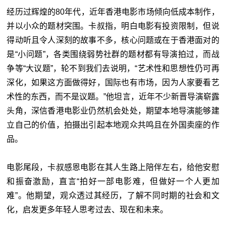
经历过辉煌的80年代，近年香港电影市场倾向低成本制作，
并以小众的题材突围。卡叔指，明白电影有投资限制，但说
得动听且令人深刻的故事不多，核心问题或在于香港面对的
是“小问题”，各类围绕弱势社群的题材都有导演拍过，而战
争等“大议题”，轮不到我们去说明，“艺术性和思想性仍可再
深化，如果这方面做得好，国际也有市场，因为人家要看艺
术性的东西，而不是议题。”他坦言，近年不少新晋导演崭露
头角，深信香港电影业仍然机会处处，期望本地导演能够建
立自己的价值，拍摄出引起本地观众共鸣且在外国卖座的作
品。
电影尾段，卡叔感恩电影在其人生路上陪伴左右，给他安慰
和振奋激励，直言“拍好一部电影难，但做好一个人更加
难”。他期望，观众透过其经历，了解不同时期的社会和文
化，启发更多年轻人思考过去、现在和未来。