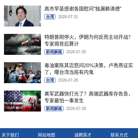
高市早苗感谢各国慰问“独漏赖清德”
台湾
2026-07-31
特朗普刚停火，伊朗为何反而主动开战？
专家揭背后算计
新闻解画
2026-07-30
毒油案陈其迈怒问20%决策，卢秀燕证实
了，曝台湾当局有内鬼
台湾
2026-07-28
美军武器快打光了？高端武器库存告急，
专家最怕一事发生
新闻解画
2026-07-28
关于我们
网站地图
诚聘英才
联系方式