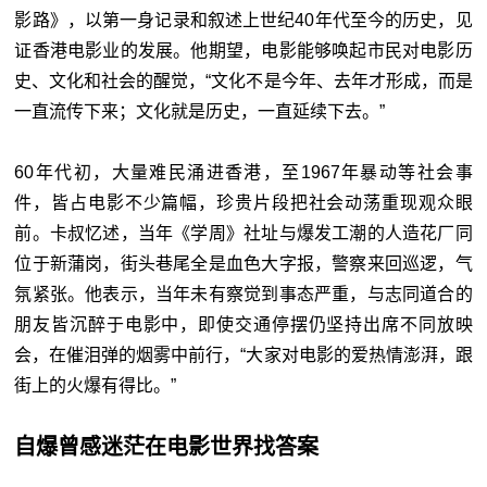
影路》，以第一身记录和叙述上世纪40年代至今的历史，见
证香港电影业的发展。他期望，电影能够唤起市民对电影历
史、文化和社会的醒觉，“文化不是今年、去年才形成，而是
一直流传下来；文化就是历史，一直延续下去。”
60年代初，大量难民涌进香港，至1967年暴动等社会事
件，皆占电影不少篇幅，珍贵片段把社会动荡重现观众眼
前。卡叔忆述，当年《学周》社址与爆发工潮的人造花厂同
位于新蒲岗，街头巷尾全是血色大字报，警察来回巡逻，气
氛紧张。他表示，当年未有察觉到事态严重，与志同道合的
朋友皆沉醉于电影中，即使交通停摆仍坚持出席不同放映
会，在催泪弹的烟雾中前行，“大家对电影的爱热情澎湃，跟
街上的火爆有得比。”
自爆曾感迷茫在电影世界找答案