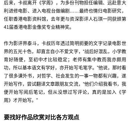
后来，卡叔离开《学周》，为多份刊物担任编辑、远赴意大
利进修电影、进入电视台做编剧……最终也情归电影研究，
任职香港电影资料馆，去年更与资深影评人石琪一同获颁第
41届香港电影金像奖专业精神奖。
作为影评界泰斗，卡叔历年透过简明扼要的文字记录电影世
界的五光十色，却直言自小不爱文字，“战后好混乱，小学教
育好随便，至初中才比较稳定；老师有集中教而我亦颇用
功，所以基本语文有学好，亦开始写毛笔字。”他说，那时看
了很多课外书，对哲学、社会发生的一事一物都有兴趣，遂
开始写作，尝试翻译文章跟朋友交流，“他们介绍我看书，我
便开始写阅后笔记，但从没想过写评论，真的是加入《学
周》才开始写。”
要找好作品欣赏对比各方观点