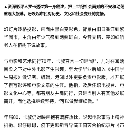
▲资深影评人罗卡透过第一身叙述，把上世纪社会面对的不安和动荡
重现大银幕，盼唤起市民对历史、文化和社会变迁的觉悟。
幻灯片逐格投影，画面由黑白变彩色，背景由旧日香江到繁
华闹市，主角由年少气盛到两鬓斑白，今昔交错，宛如细听
老人在榕树下说故事。
与电影和艺术同行70年，卡叔直言一切是“缘”，儿时在耳濡
目染之下对中外电影产生兴趣，至大学毕业后加入《中国学
生周报》做记者、编辑，港闻以外更要负责电影版，才开展
了撰写影评和电影文章的生涯。他指，及后任职电视台、电
影文化中心等，都有朋友并肩同行，只是当别人有其他发展
离开，而他选择继续坚持，“可以做就继续做。”
年届80，卡叔仍对映画抱有满腔热忱，说起电影事马上精神
抖擞、眼仔碌碌，疫下更跟新晋导演王茵茵合拍纪录片《声