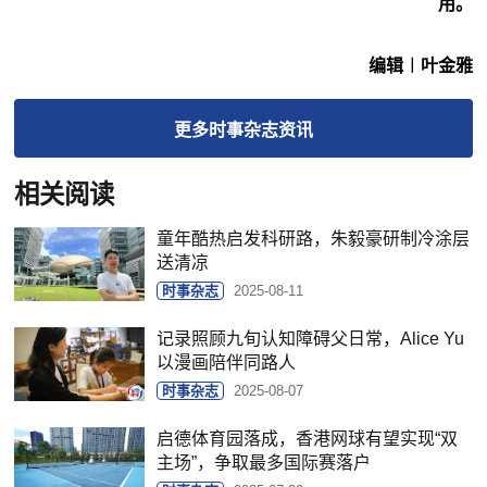
用。
编辑︱叶金雅
更多
时事杂志
资讯
相关阅读
童年酷热启发科研路，朱毅豪研制冷涂层
送清凉
时事杂志
2025-08-11
记录照顾九旬认知障碍父日常，Alice Yu
以漫画陪伴同路人
时事杂志
2025-08-07
启德体育园落成，香港网球有望实现“双
主场”，争取最多国际赛落户