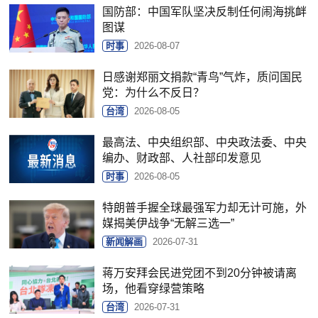
国防部：中国军队坚决反制任何闹海挑衅
图谋
时事
2026-08-07
日感谢郑丽文捐款“青鸟”气炸，质问国民
党：为什么不反日？
台湾
2026-08-05
最高法、中央组织部、中央政法委、中央
编办、财政部、人社部印发意见
时事
2026-08-05
特朗普手握全球最强军力却无计可施，外
媒揭美伊战争“无解三选一”
新闻解画
2026-07-31
蒋万安拜会民进党团不到20分钟被请离
场，他看穿绿营策略
台湾
2026-07-31