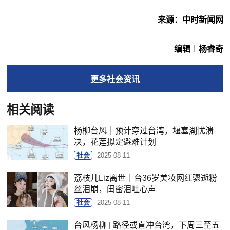
来源：中时新闻网
编辑︱杨睿奇
更多
社会
资讯
相关阅读
杨柳台风｜预计穿过台湾，堰塞湖忧溃
决，花莲拟定避难计划
社会
2025-08-11
荔枝儿Liz离世｜台36岁美妆网红骤逝粉
丝泪崩，闺密泪吐心声
社会
2025-08-11
台风杨柳 | 路径或直冲台湾，下周三至五