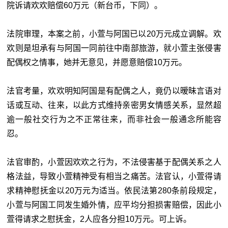
院诉请欢欢赔偿60万元（新台币，下同）。
法院审理，本案之前，小萱与阿国已以20万元成立调解。欢
欢则是坦承有与阿国一同前往中南部旅游，就小萱主张侵害
配偶权之情事，她并无意见，并愿意赔偿10万元。
法官考量，欢欢明知阿国是有配偶之人，竟仍以暧昧言语对
话或互动、往来，以此方式维持亲密男女情感关系，显然超
逾一般社交行为之不正常往来，而非社会一般通念所能容
忍。
法官审酌，小萱因欢欢之行为，不法侵害基于配偶关系之人
格法益，导致小萱精神受有相当之痛苦。法官认，小萱得请
求精神慰抚金以20万元为适当。依民法第280条前段规定，
小萱与阿国工同发生婚外情，应平均分担损害赔偿，因此小
萱得请求之慰抚金，2人应各分担10万元。可上诉。