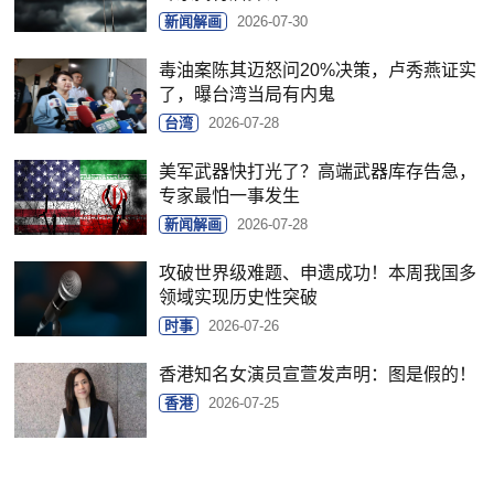
新闻解画
2026-07-30
毒油案陈其迈怒问20%决策，卢秀燕证实
了，曝台湾当局有内鬼
台湾
2026-07-28
美军武器快打光了？高端武器库存告急，
专家最怕一事发生
新闻解画
2026-07-28
攻破世界级难题、申遗成功！本周我国多
领域实现历史性突破
时事
2026-07-26
香港知名女演员宣萱发声明：图是假的！
香港
2026-07-25