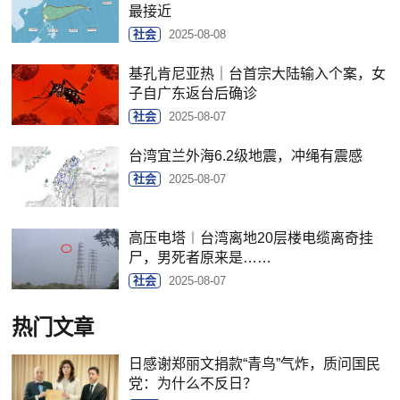
最接近
社会
2025-08-08
基孔肯尼亚热｜台首宗大陆输入个案，女
子自广东返台后确诊
社会
2025-08-07
台湾宜兰外海6.2级地震，冲绳有震感
社会
2025-08-07
高压电塔︱台湾离地20层楼电缆离奇挂
尸，男死者原来是……
社会
2025-08-07
热门文章
日感谢郑丽文捐款“青鸟”气炸，质问国民
党：为什么不反日？