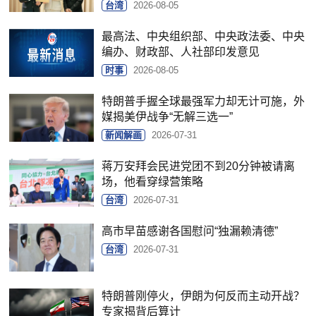
台湾
2026-08-05
最高法、中央组织部、中央政法委、中央
编办、财政部、人社部印发意见
时事
2026-08-05
特朗普手握全球最强军力却无计可施，外
媒揭美伊战争“无解三选一”
新闻解画
2026-07-31
蒋万安拜会民进党团不到20分钟被请离
场，他看穿绿营策略
台湾
2026-07-31
高市早苗感谢各国慰问“独漏赖清德”
台湾
2026-07-31
特朗普刚停火，伊朗为何反而主动开战？
专家揭背后算计