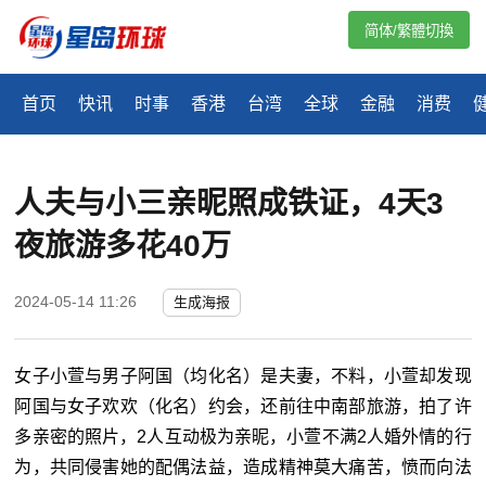
简体/繁體切換
首页
快讯
时事
香港
台湾
全球
金融
消费
人夫与小三亲昵照成铁证，4天3
夜旅游多花40万
2024-05-14 11:26
生成海报
女子小萱与男子阿国（均化名）是夫妻，不料，小萱却发现
阿国与女子欢欢（化名）约会，还前往中南部旅游，拍了许
多亲密的照片，2人互动极为亲昵，小萱不满2人婚外情的行
为，共同侵害她的配偶法益，造成精神莫大痛苦，愤而向法