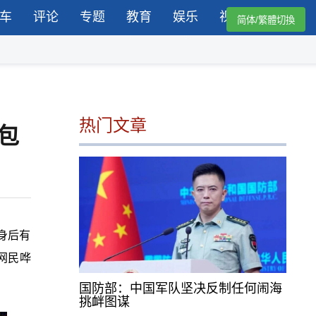
车
评论
专题
教育
娱乐
视频
简体/繁體切換
热门文章
包
身后有
网民哗
国防部：中国军队坚决反制任何闹海
挑衅图谋