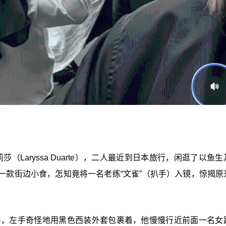
）与拉莉莎（Laryssa Duarte），二人最近到日本旅行，闲逛了以鱼
一款街边小食，怎知竟将一名老练“文雀”（扒手）入镜，惊揭原
衫，左手奇怪地用黑色西装外套包裹着，他慢慢行近前面一名女