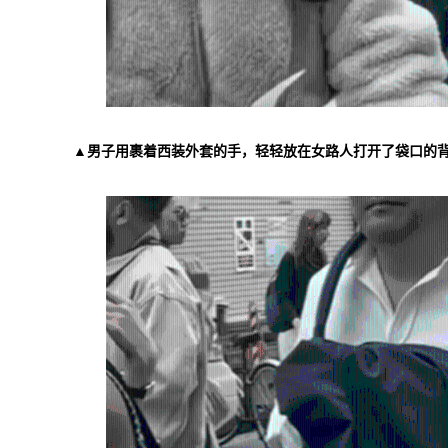
▲男子用裹着西装外套的手，轻轻放在女路人打开了袋口的