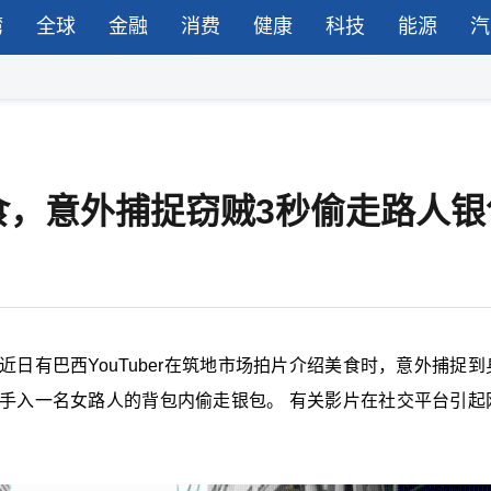
湾
全球
金融
消费
健康
科技
能源
汽
食，意外捕捉窃贼3秒偷走路人银
日有巴西YouTuber在筑地市场拍片介绍美食时，意外捕捉到
手入一名女路人的背包内偷走银包。 有关影片在社交平台引起