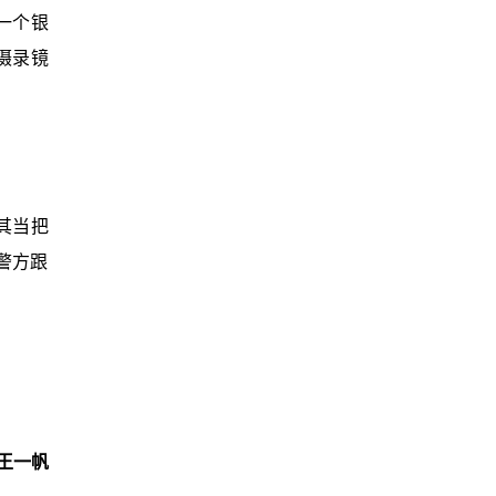
一个银
摄录镜
其当把
警方跟
王一帆