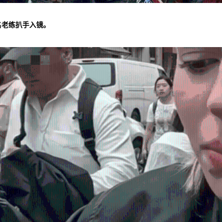
名老练扒手入镜。