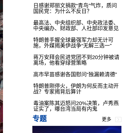
日感谢郑丽文捐款“青鸟”气炸，质问
国民党：为什么不反日？
最高法、中央组织部、中央政法委、
中央编办、财政部、人社部印发意见
特朗普手握全球最强军力却无计可
施，外媒揭美伊战争“无解三选一”
蒋万安拜会民进党团不到20分钟被请
离场，他看穿绿营策略
高市早苗感谢各国慰问“独漏赖清德”
特朗普刚停火，伊朗为何反而主动开
战？专家揭背后算计
毒油案陈其迈怒问20%决策，卢秀燕
证实了，曝台湾当局有内鬼
专题
更多