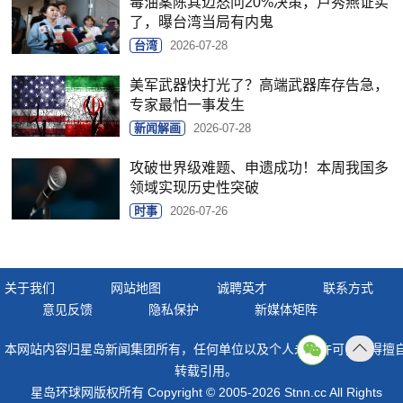
毒油案陈其迈怒问20%决策，卢秀燕证实
了，曝台湾当局有内鬼
台湾
2026-07-28
美军武器快打光了？高端武器库存告急，
专家最怕一事发生
新闻解画
2026-07-28
攻破世界级难题、申遗成功！本周我国多
领域实现历史性突破
时事
2026-07-26
关于我们
网站地图
诚聘英才
联系方式
意见反馈
隐私保护
新媒体矩阵
本网站内容归星岛新闻集团所有，任何单位以及个人未经许可，不得擅
返回
转载引用。
顶部
星岛环球网版权所有 Copyright © 2005-2026 Stnn.cc All Rights