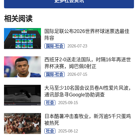
更多
社会
资讯
相关阅读
国际足联公布2026世界杯球迷票选最佳
阵容
国际-社会
2026-07-23
西班牙2-0送走法国队，时隔16年再进世
界杯决赛，姆巴佩0射正
国际-社会
2026-07-15
大马至少10名国会议员卷AI性爱片风波，
通讯部急寻Google协助调查
社会
2025-09-15
日本酷暑冲击畜牧业，新泻逾5千只蛋鸡
被热死
社会
2025-08-12