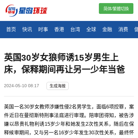
简体/繁體切換
首页
快讯
时事
香港
台湾
全球
金融
消费
英国30岁女狼师诱15岁男生上
床，保释期间再让另一少年当爸
2024-05-10 08:17
生成海报
英国一名30岁女教师涉嫌性侵2名男学生，面临6项控罪，案
件近日在曼彻斯特刑事法庭进行审理。陪审团得知，被告涉
嫌以昂贵礼物利诱15岁少年和她发生2次性关系，随后在保
释候审期间，又与另一名16岁少年发生30次性关系，最终怀