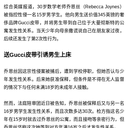
综合英媒报道，30岁数学老师乔恩丝（Rebecca Joynes）
被指控性侵一名15岁男学生。他向男生送价值345英镑的
奢
侈品牌Gucci皮带，并将男生带到自己位于大曼彻斯特的公
寓发生性关系。当天少年向母亲撒谎说自己在朋友家过夜，
后续还发生了第2次性行为。
送Gucci皮带引诱男生上床
乔恩丝因这宗性侵案被捕后，遭到学校停职，但她否认与少
年发生性关系。后来她获准保释，但条件是不得在无人监督
的情况下与任何未满18岁的未成年人接触。
然而，法庭陪审团近日被告知，乔恩丝被保释后又与另一名
16岁男学生发生性关系，而且次数多达30次。检方指这名少
年在15岁时就去过乔恩丝的公寓，而且接吻等亲密行为，但
乔恩丝坚称这次她等到对方年满16岁之后才发生性关系。