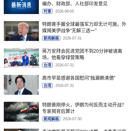
编办、财政部、人社部印发意见
时事
2026-08-05
特朗普手握全球最强军力却无计可施，外
媒揭美伊战争“无解三选一”
新闻解画
2026-07-31
蒋万安拜会民进党团不到20分钟被请离
场，他看穿绿营策略
台湾
2026-07-31
高市早苗感谢各国慰问“独漏赖清德”
台湾
2026-07-31
特朗普刚停火，伊朗为何反而主动开战？
专家揭背后算计
新闻解画
2026-07-30