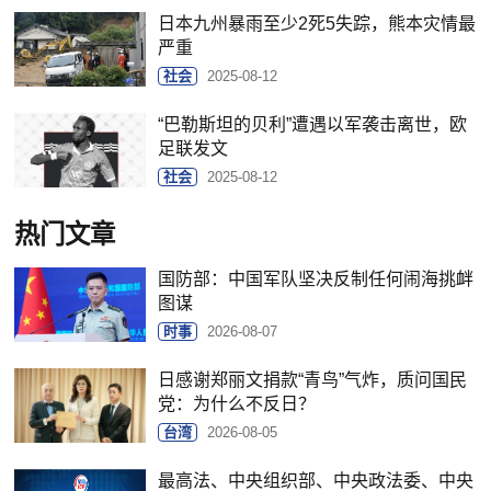
日本九州暴雨至少2死5失踪，熊本灾情最
严重
社会
2025-08-12
“巴勒斯坦的贝利”遭遇以军袭击离世，欧
足联发文
社会
2025-08-12
热门文章
国防部：中国军队坚决反制任何闹海挑衅
图谋
时事
2026-08-07
日感谢郑丽文捐款“青鸟”气炸，质问国民
党：为什么不反日？
台湾
2026-08-05
最高法、中央组织部、中央政法委、中央