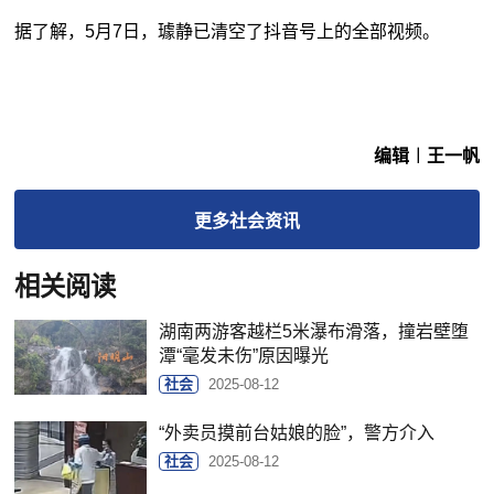
据了解，5月7日，璩静已清空了抖音号上的全部视频。
编辑︱王一帆
更多
社会
资讯
相关阅读
湖南两游客越栏5米瀑布滑落，撞岩壁堕
潭“毫发未伤”原因曝光
社会
2025-08-12
“外卖员摸前台姑娘的脸”，警方介入
社会
2025-08-12