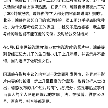
日前，璩静在个人抖音号上发布多段短片引发争议，多个相
关话题词条登上微博热搜。 在影片中，璩静自爆曾被员工写
了300封举报信，璩静称信中“大部分内容都是诽谤杜撰的”。
此外，璩静也谈起自己的管理经验，员工闹分手提离职我秒
批，为什么要考虑员工的家庭...... 我又不是她婆婆，我主要
考虑的是他能不能在他的岗位，及时给我交付结果......”
在5月6日晚更新的题为“职业女性的遗憾”的影片中，璩静提
到曾经忘记大儿子的生日和小儿子上几年级，并表示并不后
悔，因为选择了做职业女性。
因璩静在影片中谈的内容过于激烈而引发舆情，外界对于影
片内容的讨论进一步上升至百度的价值观。 也有分析人士指
出，璩静发布的几个短片均有“引战”成分，这是非热点事件
当事人的个人IP迅速崛起的常规手法，在微博、微信公众
号、百家号、抖音等都常见。