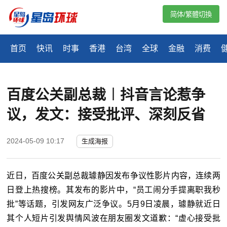
简体/繁體切換
首页
快讯
时事
香港
台湾
全球
金融
消费
百度公关副总裁︱抖音言论惹争
议，发文：接受批评、深刻反省
2024-05-09 10:17
生成海报
近日，百度公关副总裁璩静因发布争议性影片内容，连续两
日登上热搜榜。其发布的影片中，“员工闹分手提离职我秒
批”等话题，引发网友广泛争议。5月9日凌晨，璩静就近日
其个人短片引发舆情风波在朋友圈发文道歉：“虚心接受批