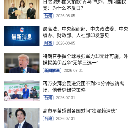
日感谢郑丽文捐款“青鸟”气炸，质问国民
党：为什么不反日？
台湾
2026-08-05
最高法、中央组织部、中央政法委、中央
编办、财政部、人社部印发意见
时事
2026-08-05
特朗普手握全球最强军力却无计可施，外
媒揭美伊战争“无解三选一”
新闻解画
2026-07-31
蒋万安拜会民进党团不到20分钟被请离
场，他看穿绿营策略
台湾
2026-07-31
高市早苗感谢各国慰问“独漏赖清德”
台湾
2026-07-31