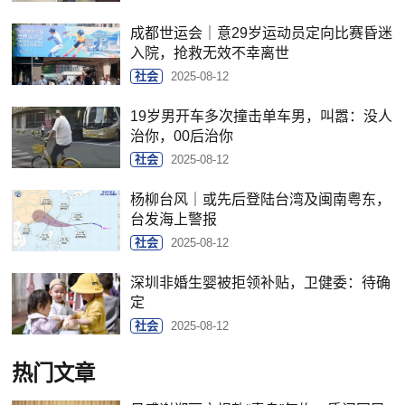
成都世运会｜意29岁运动员定向比赛昏迷
入院，抢救无效不幸离世
社会
2025-08-12
19岁男开车多次撞击单车男，叫嚣：没人
治你，00后治你
社会
2025-08-12
杨柳台风｜或先后登陆台湾及闽南粤东，
台发海上警报
社会
2025-08-12
深圳非婚生婴被拒领补贴，卫健委：待确
定
社会
2025-08-12
热门文章