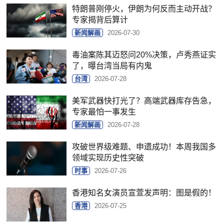
特朗普刚停火，伊朗为何反而主动开战？
专家揭背后算计
新闻解画
2026-07-30
毒油案陈其迈怒问20%决策，卢秀燕证实
了，曝台湾当局有内鬼
台湾
2026-07-28
美军武器快打光了？高端武器库存告急，
专家最怕一事发生
新闻解画
2026-07-28
攻破世界级难题、申遗成功！本周我国多
领域实现历史性突破
时事
2026-07-26
香港知名女演员宣萱发声明：图是假的！
香港
2026-07-25