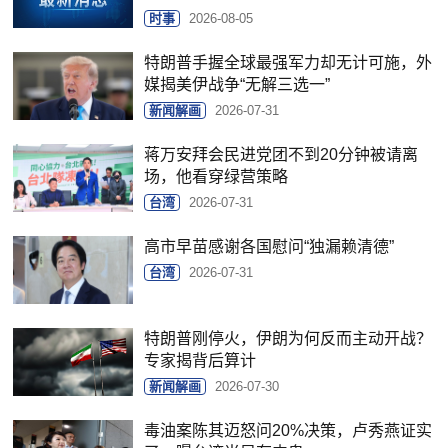
时事
2026-08-05
特朗普手握全球最强军力却无计可施，外
媒揭美伊战争“无解三选一”
新闻解画
2026-07-31
蒋万安拜会民进党团不到20分钟被请离
场，他看穿绿营策略
台湾
2026-07-31
高市早苗感谢各国慰问“独漏赖清德”
台湾
2026-07-31
特朗普刚停火，伊朗为何反而主动开战？
专家揭背后算计
新闻解画
2026-07-30
毒油案陈其迈怒问20%决策，卢秀燕证实