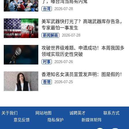
了，曝台湾当局有内鬼
台湾
2026-07-28
美军武器快打光了？高端武器库存告急，
专家最怕一事发生
新闻解画
2026-07-28
攻破世界级难题、申遗成功！本周我国多
领域实现历史性突破
时事
2026-07-26
香港知名女演员宣萱发声明：图是假的！
香港
2026-07-25
关于我们
网站地图
诚聘英才
联系方式
意见反馈
隐私保护
新媒体矩阵