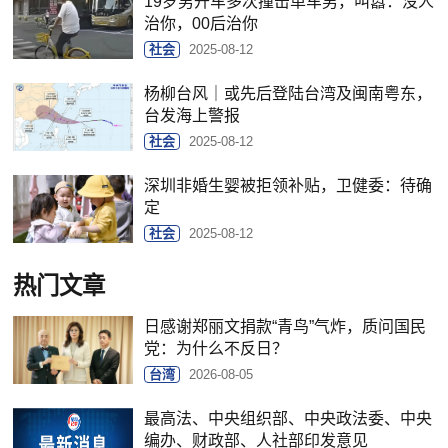
19岁男开车多次撞击单车男，叫嚣：没人
治你，00后治你
社会
2025-08-12
杨柳台风｜或先后登陆台湾及闽南粤东，
台发海上警报
社会
2025-08-12
深圳非婚生婴被拒领补贴，卫健委：待确
定
社会
2025-08-12
热门文章
日感谢郑丽文捐款“青鸟”气炸，质问国民
党：为什么不反日？
台湾
2026-08-05
最高法、中央组织部、中央政法委、中央
编办、财政部、人社部印发意见