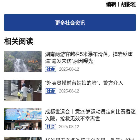
编辑︱胡影雅
更多
社会
资讯
相关阅读
湖南两游客越栏5米瀑布滑落，撞岩壁堕
潭“毫发未伤”原因曝光
社会
2025-08-12
“外卖员摸前台姑娘的脸”，警方介入
社会
2025-08-12
成都世运会｜意29岁运动员定向比赛昏迷
入院，抢救无效不幸离世
社会
2025-08-12