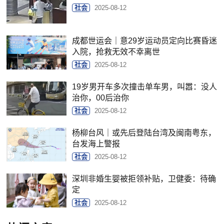
社会
2025-08-12
成都世运会｜意29岁运动员定向比赛昏迷
入院，抢救无效不幸离世
社会
2025-08-12
19岁男开车多次撞击单车男，叫嚣：没人
治你，00后治你
社会
2025-08-12
杨柳台风｜或先后登陆台湾及闽南粤东，
台发海上警报
社会
2025-08-12
深圳非婚生婴被拒领补贴，卫健委：待确
定
社会
2025-08-12