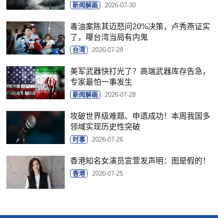
新闻解画
2026-07-30
毒油案陈其迈怒问20%决策，卢秀燕证实
了，曝台湾当局有内鬼
台湾
2026-07-28
美军武器快打光了？高端武器库存告急，
专家最怕一事发生
新闻解画
2026-07-28
攻破世界级难题、申遗成功！本周我国多
领域实现历史性突破
时事
2026-07-26
香港知名女演员宣萱发声明：图是假的！
香港
2026-07-25