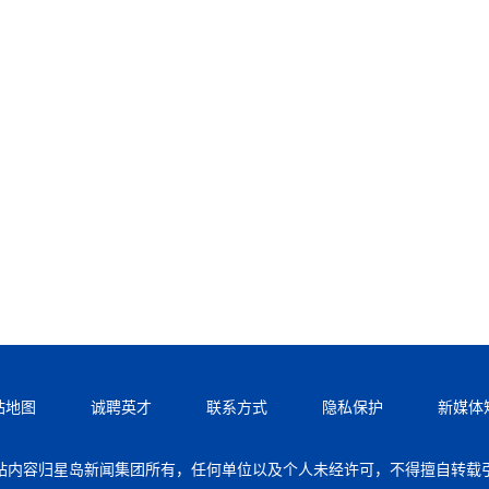
站地图
诚聘英才
联系方式
隐私保护
新媒体
站内容归星岛新闻集团所有，任何单位以及个人未经许可，不得擅自转载