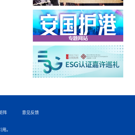
矩阵
意见反馈
引用。
返回顶部