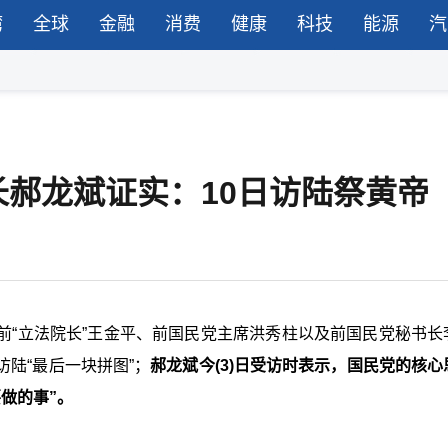
湾
全球
金融
消费
健康
科技
能源
汽
郝龙斌证实：10日访陆祭黄帝
前“立法院长”王金平、前国民党主席洪秀柱以及前国民党秘书长
陆“最后一块拼图”；
郝龙斌今(3)日受访时表示，国民党的核心
做的事”。