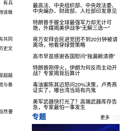
，有兵
最高法、中央组织部、中央政法委、
中央编办、财政部、人社部印发意见
物该做
特朗普手握全球最强军力却无计可
施，外媒揭美伊战争“无解三选一”
有共同
蒋万安拜会民进党团不到20分钟被请
离场，他看穿绿营策略
历史文
高市早苗感谢各国慰问“独漏赖清德”
特朗普刚停火，伊朗为何反而主动开
战？专家揭背后算计
是超越
毒油案陈其迈怒问20%决策，卢秀燕
流与善
证实了，曝台湾当局有内鬼
美军武器快打光了？高端武器库存告
急，专家最怕一事发生
当然要
专题
更多