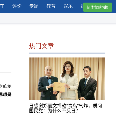
车
评论
专题
教育
娱乐
视频
简体/繁體切換
热门文章
李乾龙
思想是
日感谢郑丽文捐款“青鸟”气炸，质问
国民党：为什么不反日？