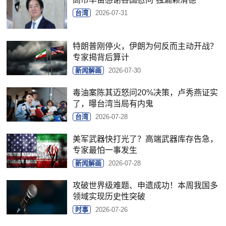
台湾
2026-07-31
特朗普刚停火，伊朗为何反而主动开战？
专家揭背后算计
新闻解画
2026-07-30
毒油案陈其迈怒问20%决策，卢秀燕证实
了，曝台湾当局有内鬼
台湾
2026-07-28
美军武器快打光了？高端武器库存告急，
专家最怕一事发生
新闻解画
2026-07-28
攻破世界级难题、申遗成功！本周我国多
领域实现历史性突破
时事
2026-07-26