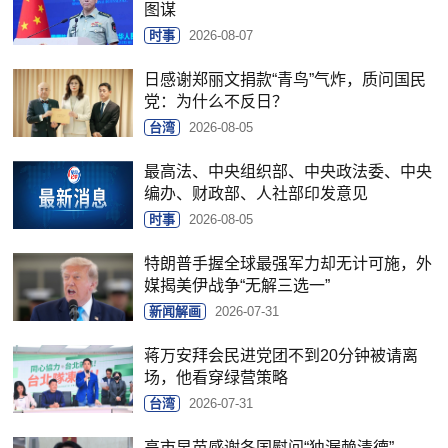
图谋
时事
2026-08-07
日感谢郑丽文捐款“青鸟”气炸，质问国民
党：为什么不反日？
台湾
2026-08-05
最高法、中央组织部、中央政法委、中央
编办、财政部、人社部印发意见
时事
2026-08-05
特朗普手握全球最强军力却无计可施，外
媒揭美伊战争“无解三选一”
新闻解画
2026-07-31
蒋万安拜会民进党团不到20分钟被请离
场，他看穿绿营策略
台湾
2026-07-31
高市早苗感谢各国慰问“独漏赖清德”