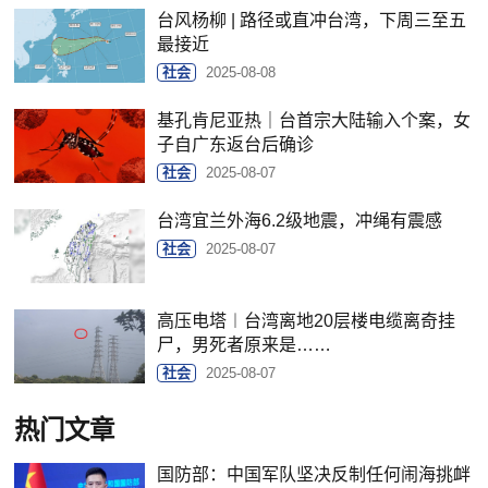
台风杨柳 | 路径或直冲台湾，下周三至五
最接近
社会
2025-08-08
基孔肯尼亚热｜台首宗大陆输入个案，女
子自广东返台后确诊
社会
2025-08-07
台湾宜兰外海6.2级地震，冲绳有震感
社会
2025-08-07
高压电塔︱台湾离地20层楼电缆离奇挂
尸，男死者原来是……
社会
2025-08-07
热门文章
国防部：中国军队坚决反制任何闹海挑衅