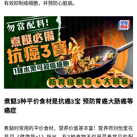
有效抑制癌细胞，并预防心脏病。
煮餸3种平价食材是抗癌3宝 预防胃癌大肠癌等
癌症
煮餸时常用的平价食材，营养价值甚丰富！营养师刘怡里在
节目《健康我+1》指出，有3种食物不仅是菜肴常见的配