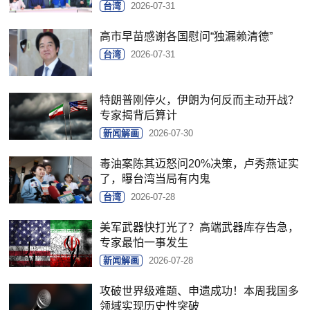
台湾
2026-07-31
高市早苗感谢各国慰问“独漏赖清德”
台湾
2026-07-31
特朗普刚停火，伊朗为何反而主动开战？
专家揭背后算计
新闻解画
2026-07-30
毒油案陈其迈怒问20%决策，卢秀燕证实
了，曝台湾当局有内鬼
台湾
2026-07-28
美军武器快打光了？高端武器库存告急，
专家最怕一事发生
新闻解画
2026-07-28
攻破世界级难题、申遗成功！本周我国多
领域实现历史性突破