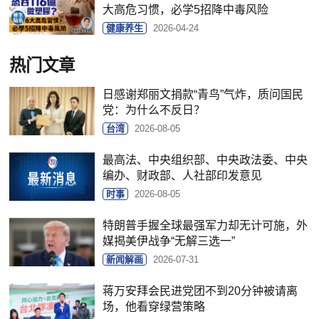
大高危习惯，必学5招降中毒风险
健康养生
2026-04-24
热门文章
日感谢郑丽文捐款“青鸟”气炸，质问国民
党：为什么不反日？
台湾
2026-08-05
最高法、中央组织部、中央政法委、中央
编办、财政部、人社部印发意见
时事
2026-08-05
特朗普手握全球最强军力却无计可施，外
媒揭美伊战争“无解三选一”
新闻解画
2026-07-31
蒋万安拜会民进党团不到20分钟被请离
场，他看穿绿营策略