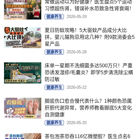
常做运动以为好健康？医生盘点5个运动
习惯超伤肾，错误补水恐致急性肾衰竭！
健康养生
2026-05-29
夏日防蚊攻略！5大驱蚊产品成分大比
拼，婴儿猫狗忌用这几种？附9款消委会5
星产品
健康养生
2026-05-28
床单一星期不洗细菌多达500万只！严重
恐诱发湿疹/毛囊炎？即学5步清洗除尘螨
防过敏
健康养生
2026-05-22
脚底伤口愈合慢代表什么？1种颜色恐属
肝胆代谢异常，营养师教看脚底5大变化
自测健康
健康养生
2026-05-20
茶包泡茶恐吞116亿微塑胶？医生点名6