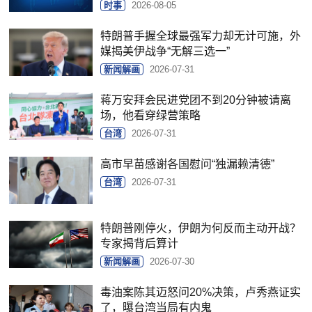
时事
2026-08-05
特朗普手握全球最强军力却无计可施，外
媒揭美伊战争“无解三选一”
新闻解画
2026-07-31
蒋万安拜会民进党团不到20分钟被请离
场，他看穿绿营策略
台湾
2026-07-31
高市早苗感谢各国慰问“独漏赖清德”
台湾
2026-07-31
特朗普刚停火，伊朗为何反而主动开战？
专家揭背后算计
新闻解画
2026-07-30
毒油案陈其迈怒问20%决策，卢秀燕证实
了，曝台湾当局有内鬼