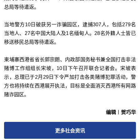
总局等待遣返。
当地警方10日破获另一诈骗园区，逮捕307人，包括279名
当地人、27名中国大陆人及1名缅甸人。28名外籍人士皆已
移送移民总局等待遣返。
柬埔寨西港省省长郭宗朗、内政部国务秘书兼全国打击非法
赌博工作组组长宋坡，10日下午召开联合记者会。宋坡表
示，总理已于2月29日下令严加打击各类赌博犯罪活动，警
方也将持续在西港展开执法，目标是全面消灭西港所有网路
赌诈园区。
编辑︱贺巧华
更多
社会
资讯