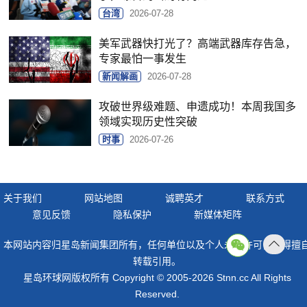
台湾
2026-07-28
美军武器快打光了？高端武器库存告急，
专家最怕一事发生
新闻解画
2026-07-28
攻破世界级难题、申遗成功！本周我国多
领域实现历史性突破
时事
2026-07-26
关于我们
网站地图
诚聘英才
联系方式
意见反馈
隐私保护
新媒体矩阵
本网站内容归星岛新闻集团所有，任何单位以及个人未经许可，不得擅
返回
转载引用。
顶部
星岛环球网版权所有 Copyright © 2005-2026 Stnn.cc All Rights
Reserved.