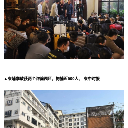
▲柬埔寨破获两个诈骗园区，拘捕近500人。 柬中时报