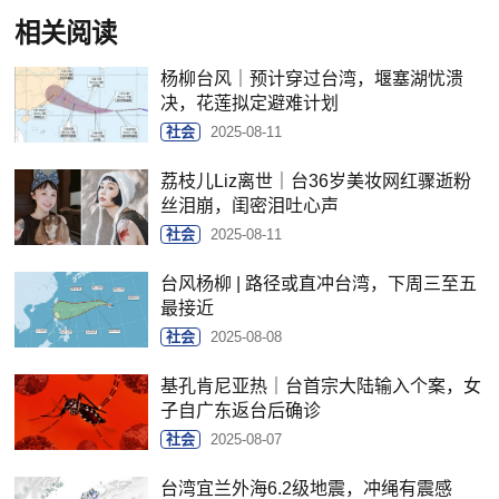
相关阅读
杨柳台风｜预计穿过台湾，堰塞湖忧溃
决，花莲拟定避难计划
社会
2025-08-11
荔枝儿Liz离世｜台36岁美妆网红骤逝粉
丝泪崩，闺密泪吐心声
社会
2025-08-11
台风杨柳 | 路径或直冲台湾，下周三至五
最接近
社会
2025-08-08
基孔肯尼亚热｜台首宗大陆输入个案，女
子自广东返台后确诊
社会
2025-08-07
台湾宜兰外海6.2级地震，冲绳有震感