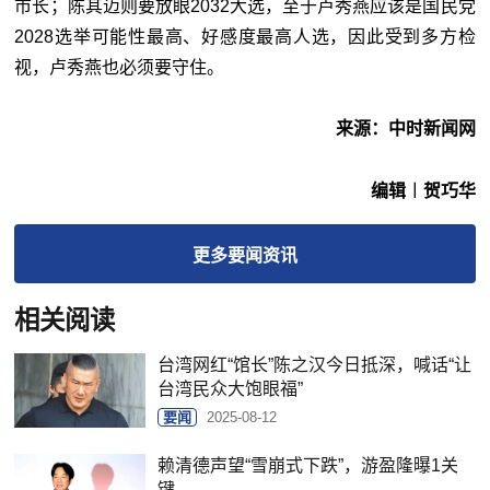
市长；陈其迈则要放眼2032大选，至于卢秀燕应该是国民党
2028选举可能性最高、好感度最高人选，因此受到多方检
视，卢秀燕也必须要守住。
来源：中时新闻网
编辑︱贺巧华
更多
要闻
资讯
相关阅读
台湾网红“馆长”陈之汉今日抵深，喊话“让
台湾民众大饱眼福”
要闻
2025-08-12
赖清德声望“雪崩式下跌”，游盈隆曝1关
键