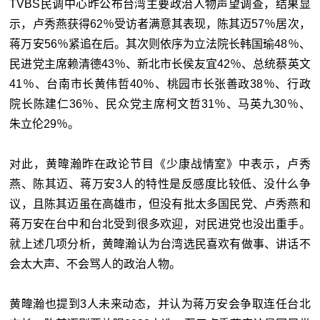
TVBS民调中心昨公布台湾主要政治人物声望调查，结果显
示，卢秀燕获得62％受访者满意其表现，陈其迈57％居次，
蒋万安56％紧追在后。其次则依序为立法院长韩国瑜48％、
民进党主席赖清德43％、新北市长侯友宜42％、总统蔡英文
41％、台南市长黄伟哲40％、桃园市长张善政38％、行政
院长陈建仁36％、民众党主席柯文哲31％、马英九30％、
朱立伦29％。
对此，黄暐瀚昨在政论节目《少康战情室》中表示，卢秀
燕、陈其迈、蒋万安3人的特性是反感度比较低、没什么争
议，且陈其迈虽在高雄市，但没有批太多国民党、卢秀燕和
蒋万安在台中和台北受到很多欢迎，对民进党也没出重手。
就上述几项分析，黄暐瀚认为台湾选民喜欢有做事、讲话不
会太大声、不会骂人的政治人物。
黄暐瀚也提到3人未来动态，并认为蒋万安会争取连任台北