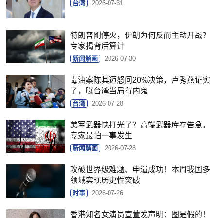
台湾
2026-07-31
特朗普刚停火，伊朗为何反而主动开战？
专家揭背后算计
新闻解画
2026-07-30
毒油案陈其迈怒问20%决策，卢秀燕证实
了，曝台湾当局有内鬼
台湾
2026-07-28
美军武器快打光了？高端武器库存告急，
专家最怕一事发生
新闻解画
2026-07-28
攻破世界级难题、申遗成功！本周我国多
领域实现历史性突破
时事
2026-07-26
香港知名女演员宣萱发声明：图是假的！