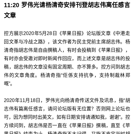
11:20 罗伟光请杨清奇安排刊登胡志伟离任感言
文章
控方展示2020年5月28日《苹果日报》论坛版文章《中港走
回文革与冷战之路》，该文作者为民主党前主席胡志伟。杨
清奇指胡志伟是自由撰稿人，有时会投稿到《苹果日报》，
有时亦会受邀对即时新闻作回应，而上述文章是胡志伟的投
稿，胡志伟的文章没有固定周期、亦不算多。控方问到胡志
伟的文章角度。杨清奇指“佢係支持抗争，支持制裁林郑
嘅”。
2020年11月18日，罗伟光向杨清奇传送文件及讯息，指“胡
志伟有篇离任感言，请问论坛版有无位置？否则网上论坛也
可，因为想同时出英文，如有日期安排请通知我，谢谢”。控
方续问到，胡志伟是否一直在《苹果日报》撰稿，直至《苹
果日报》结束为止。杨清奇指不太记得，又指不肯定当时胡