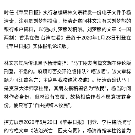
时任《苹果日报》执行总编辑林文宗转发一份电子文件予杨
清奇，注明是刘梦熊投稿，杨清奇遂问林文宗有关刘梦熊的
银行帐户资料，以便向刘梦熊发稿酬。刘梦熊的文章《一国
两制：香港在做 台湾在看》最终于2020年1月23日刊登在
《苹果日报》实体报纸论坛版。
林文宗其后传讯息予杨清奇指：“马丁朋友有篇文想在评论版
刑登，不急的。麻烦可否交评论版排队？唔该晒”，该文章标
题为《江菁名言：主席叫我咬谁就咬谁》。杨清奇确认马丁
是资深大律师李柱铭，其朋友撰稿署名为“牧民”，杨当时问
林作者身份，但林没有答覆，故杨相信作者不愿意披露身
份，便只写了“自由撰稿人牧民”。
控方展示2020年5月20日《苹果日报》刊登、李柱铭所撰写
的专栏文章《法治兴亡 匹夫有责》，杨清奇指李柱铭曾为