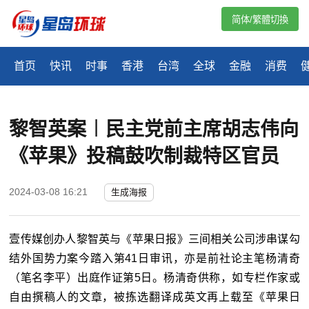
简体/繁體切換
首页
快讯
时事
香港
台湾
全球
金融
消费
黎智英案︱民主党前主席胡志伟向
《苹果》投稿鼓吹制裁特区官员
2024-03-08 16:21
生成海报
壹传媒创办人黎智英与《苹果日报》三间相关公司涉串谋勾
结外国势力案今踏入第41日审讯，亦是前社论主笔杨清奇
（笔名李平）出庭作证第5日。杨清奇供称，如专栏作家或
自由撰稿人的文章，被拣选翻译成英文再上载至《苹果日