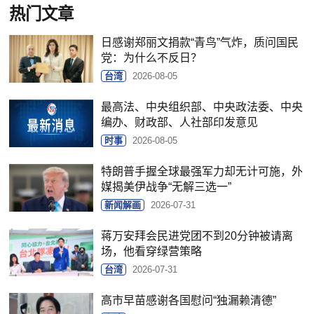
热门文章
日感谢郑丽文捐款“青鸟”气炸，质问国民
党：为什么不反日？
台湾
2026-08-05
最高法、中央组织部、中央政法委、中央
编办、财政部、人社部印发意见
时事
2026-08-05
特朗普手握全球最强军力却无计可施，外
媒揭美伊战争“无解三选一”
新闻解画
2026-07-31
蒋万安拜会民进党团不到20分钟被请离
场，他看穿绿营策略
台湾
2026-07-31
高市早苗感谢各国慰问“独漏赖清德”