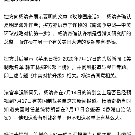
控方向杨清奇展示夏明的文章《玫瑰园废话》，杨清奇确认
夏明是海外作者；控方亦展示了许桢的《南海争夺战—中美
环球战略对抗第一步》，杨清奇确认许桢是香港某研究所的
总监，而许桢在另一个有关美国大选的专题亦有撰稿。
控方其后展示《苹果日报》2020年7月17日的头版新闻《美
制裁名单 韩正林郑PK邓上榜》，并问到报道与翌日专题、
即上述专题《中美对抗升级》相关。杨清奇同意相关。
法官李运腾问到，杨清奇在7月14日的策划会上是否已经预
视到7月17日有美国制裁名单这宗新闻报道。杨清奇指当时
知道美国时任总统特朗普在7月17日会签署《香港自治法
案》，他知道会有制裁名单，但不知道名单上有甚么人。
杨清奇提到，策划会上他一般会汇报周六专题主题，港闻版