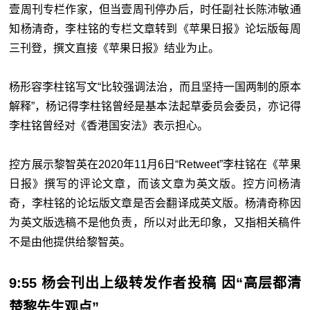
壹周刊专栏作家，但当壹周刊停办后，时任副社长陈沛敏通
知杨清奇，李柱铭的专栏文章转到《苹果日报》论坛版每周
三刊登，撰文直接《苹果日报》结业为止。
杨形容李柱铭写文“比较强调法治，而且坚持一国两制的原本
解释”，杨记得李柱铭曾经是基本法起草委员会委员，亦记得
李柱铭曾经对《香港国安法》表示担心。
控方展示黎智英在2020年11月6日“Retweet”李柱铭在《苹果
日报》撰写的评论文章，而该文章为英文版。控方问杨清
奇，李柱铭的论坛版文章是否会翻译成英文版。杨清奇称因
为英文版选稿不是他负责，所以对此无印象，又指相关稿件
不是由他提供给黎智英。
9:55 杨会刊出上级转发作者投稿 因“高层都清
楚黎先生观点”