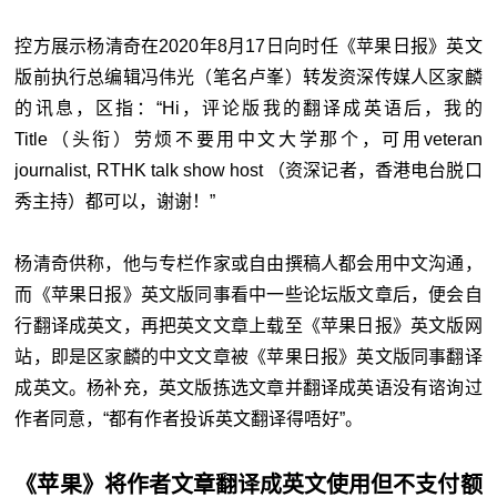
控方展示杨清奇在2020年8月17日向时任《苹果日报》英文
版前执行总编辑冯伟光（笔名卢峯）转发资深传媒人区家麟
的讯息，区指：“Hi，评论版我的翻译成英语后，我的
Title（头衔）劳烦不要用中文大学那个，可用veteran
journalist, RTHK talk show host （资深记者，香港电台脱口
秀主持）都可以，谢谢！”
杨清奇供称，他与专栏作家或自由撰稿人都会用中文沟通，
而《苹果日报》英文版同事看中一些论坛版文章后，便会自
行翻译成英文，再把英文文章上载至《苹果日报》英文版网
站，即是区家麟的中文文章被《苹果日报》英文版同事翻译
成英文。杨补充，英文版拣选文章并翻译成英语没有谘询过
作者同意，“都有作者投诉英文翻译得唔好”。
《苹果》将作者文章翻译成英文使用但不支付额