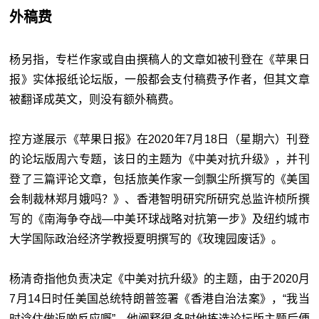
外稿费
杨另指，专栏作家或自由撰稿人的文章如被刊登在《苹果日
报》实体报纸论坛版，一般都会支付稿费予作者，但其文章
被翻译成英文，则没有额外稿费。
控方遂展示《苹果日报》在2020年7月18日（星期六）刊登
的论坛版周六专题，该日的主题为《中美对抗升级》，并刊
登了三篇评论文章，包括旅美作家一剑飘尘所撰写的《美国
会制裁林郑月娥吗？》、香港智明研究所研究总监许桢所撰
写的《南海争夺战—中美环球战略对抗第一步》及纽约城市
大学国际政治经济学教授夏明撰写的《玫瑰园废话》。
杨清奇指他负责决定《中美对抗升级》的主题，由于2020月
7月14日时任美国总统特朗普签署《香港自治法案》，“我当
时谂住做返啲反应嘅”。他阐释很多时他拣选论坛版主题后便