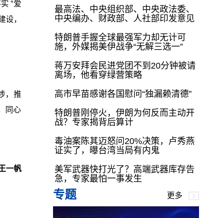
 “爱
最高法、中央组织部、中央政法委、
中央编办、财政部、人社部印发意见
建设，
特朗普手握全球最强军力却无计可
施，外媒揭美伊战争“无解三选一”
蒋万安拜会民进党团不到20分钟被请
离场，他看穿绿营策略
高市早苗感谢各国慰问“独漏赖清德”
涉，推
，同心
特朗普刚停火，伊朗为何反而主动开
战？专家揭背后算计
毒油案陈其迈怒问20%决策，卢秀燕
证实了，曝台湾当局有内鬼
王一帆
美军武器快打光了？高端武器库存告
急，专家最怕一事发生
专题
更多