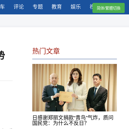
车
评论
专题
教育
娱乐
视频
简体/繁體切換
热门文章
势
日感谢郑丽文捐款“青鸟”气炸，质问
国民党：为什么不反日？