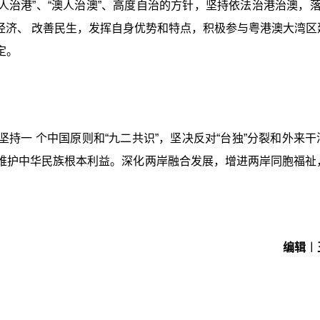
人治港”、“澳人治澳”、高度自治的方针，坚持依法治港治澳，落实
展经济、 改善⺠生，发挥自身优势和特点，积极参与粤港澳大湾区
定。
持一 个中国原则和“九二共识”，坚决反对“台独”分裂和外来干
维护中华民族根本利益。深化两岸融合发展，增进两岸同胞福祉
编辑︱