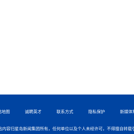
站地图
诚聘英才
联系方式
隐私保护
新媒体
站内容归星岛新闻集团所有，任何单位以及个人未经许可，不得擅自转载