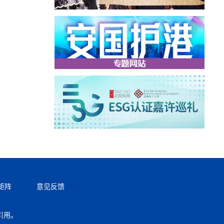
矩阵
意见反馈
引用。
返回顶部