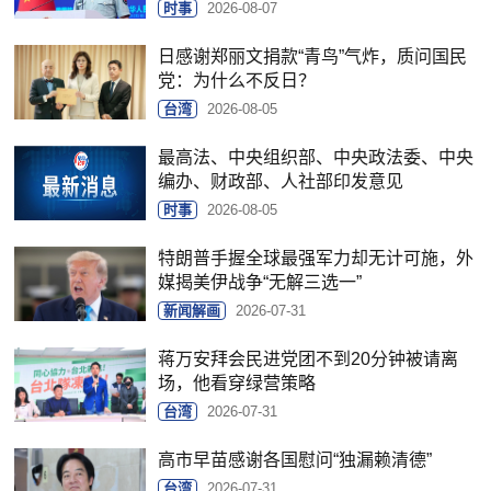
时事
2026-08-07
日感谢郑丽文捐款“青鸟”气炸，质问国民
党：为什么不反日？
台湾
2026-08-05
最高法、中央组织部、中央政法委、中央
编办、财政部、人社部印发意见
时事
2026-08-05
特朗普手握全球最强军力却无计可施，外
媒揭美伊战争“无解三选一”
新闻解画
2026-07-31
蒋万安拜会民进党团不到20分钟被请离
场，他看穿绿营策略
台湾
2026-07-31
高市早苗感谢各国慰问“独漏赖清德”
台湾
2026-07-31