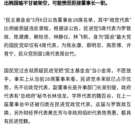
出韩国瑜不甘被架空，可能愤而拒接董事长一职。
“民主基金会”3月6日公告董事会16席名单，其中“政党代表”
比例被质疑违反章程，根据该公告，民进党5席代表为罗致
政、陈建甫、赖怡忠、林静仪、林飞帆，身为“国会”最大党
的国民党却仅有4席代表，为陈永康、蔡明忠、高思博、许
育宁，民众党则是1席代表周台竹。
国民党过去就质疑民进党把“民主基金会”当小金库，不愿放
手，事实上从当前16席董事来看，民进党本来就已占尽优
势，先不论政党代表，副董事长是外事部门长吴钊燮，政府
代表有“总统府”秘书长林佳龙，学界代表的魏百谷，在上一
届董事会中还被归类在民进党政党代表，这届与罗致政互
换，另外财经界代表黄志芳与非政府组织代表陈秀惠，都具
有民进党籍。