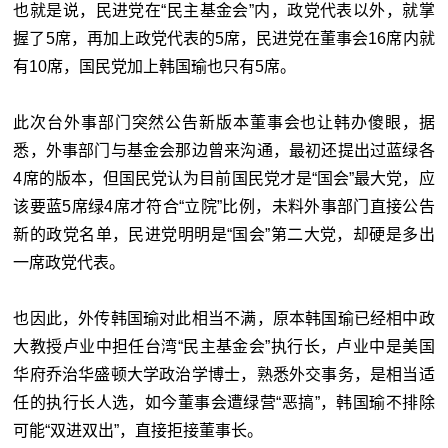
也就是说，民进党在“民主基金会”内，政党代表以外，就掌
握了5席，再加上政党代表的5席，民进党在董事会16席内就
有10席，国民党加上韩国瑜也只有5席。
此次台外事部门突然公告新版本董事会也让韩办傻眼，据
悉，外事部门与基金会那边曾来沟通，最初还提出过蓝绿各
4席的版本，但国民党认为目前国民党才是“国会”最大党，应
该要蓝5席绿4席才符合“立院”比例，未料外事部门直接公告
新的政党名单，民进党明明是“国会”第二大党，却硬是多出
一席政党代表。
也因此，外传韩国瑜对此相当不满，原本韩国瑜已经相中政
大教授卢业中担任台湾“民主基金会”执行长，卢业中是美国
华府乔治华盛顿大学政治学博士，熟悉外交事务，是相当适
任的执行长人选，如今董事会遭绿营“恶搞”，韩国瑜不排除
可能“双进双出”，直接拒接董事长。