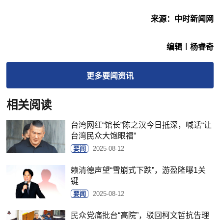
来源：中时新闻网
编辑︱杨睿奇
更多
要闻
资讯
相关阅读
台湾网红“馆长”陈之汉今日抵深，喊话“让
台湾民众大饱眼福”
要闻
2025-08-12
赖清德声望“雪崩式下跌”，游盈隆曝1关
键
要闻
2025-08-12
民众党痛批台“高院”，驳回柯文哲抗告理