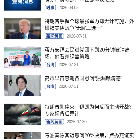
时事
2026-08-05
特朗普手握全球最强军力却无计可施，外
媒揭美伊战争“无解三选一”
新闻解画
2026-07-31
蒋万安拜会民进党团不到20分钟被请离
场，他看穿绿营策略
台湾
2026-07-31
高市早苗感谢各国慰问“独漏赖清德”
台湾
2026-07-31
特朗普刚停火，伊朗为何反而主动开战？
专家揭背后算计
新闻解画
2026-07-30
毒油案陈其迈怒问20%决策，卢秀燕证实