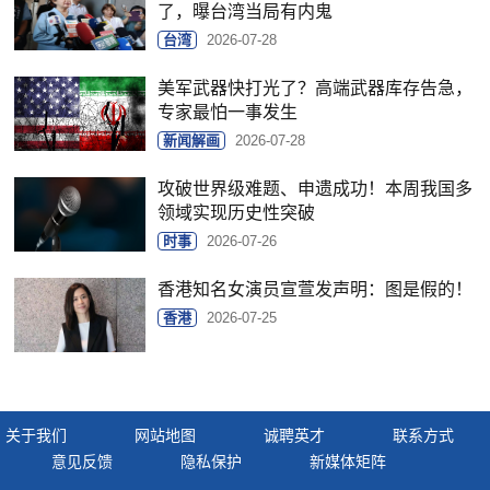
了，曝台湾当局有内鬼
台湾
2026-07-28
美军武器快打光了？高端武器库存告急，
专家最怕一事发生
新闻解画
2026-07-28
攻破世界级难题、申遗成功！本周我国多
领域实现历史性突破
时事
2026-07-26
香港知名女演员宣萱发声明：图是假的！
香港
2026-07-25
关于我们
网站地图
诚聘英才
联系方式
意见反馈
隐私保护
新媒体矩阵