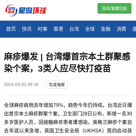
简体/繁體切換
首页
快讯
时事
香港
台湾
全球
金融
消费
麻疹爆发 | 台湾爆首宗本土群聚感
染个案，3类人应尽快打疫苗
2024-03-01 08:36
生成海报
全球麻疹病例去年增加79%，趋势今年仍持续。台湾近日爆
出首宗本土麻疹群聚个案，卫生部门28日公布，新增一名30
多岁医护人员，因接触麻疹患者遭感染。英格兰麻疹个案自
去年底以来急增，英国卫生安全局（UKHSA）周四启动孩