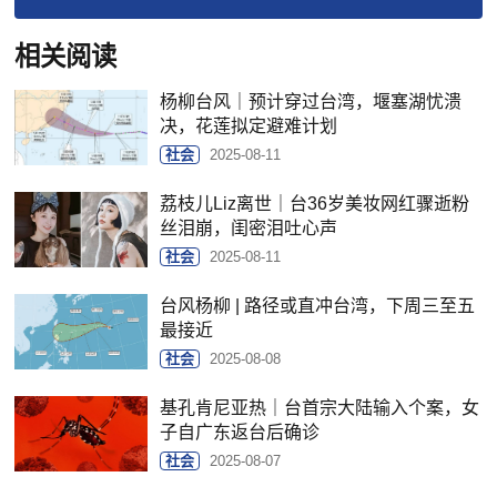
相关阅读
杨柳台风｜预计穿过台湾，堰塞湖忧溃
决，花莲拟定避难计划
社会
2025-08-11
荔枝儿Liz离世｜台36岁美妆网红骤逝粉
丝泪崩，闺密泪吐心声
社会
2025-08-11
台风杨柳 | 路径或直冲台湾，下周三至五
最接近
社会
2025-08-08
基孔肯尼亚热｜台首宗大陆输入个案，女
子自广东返台后确诊
社会
2025-08-07