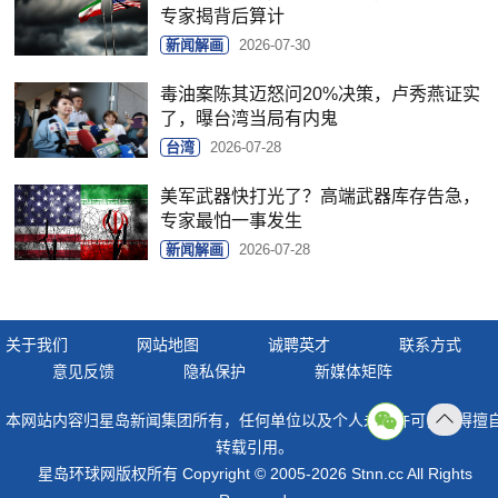
专家揭背后算计
新闻解画
2026-07-30
毒油案陈其迈怒问20%决策，卢秀燕证实
了，曝台湾当局有内鬼
台湾
2026-07-28
美军武器快打光了？高端武器库存告急，
专家最怕一事发生
新闻解画
2026-07-28
关于我们
网站地图
诚聘英才
联系方式
意见反馈
隐私保护
新媒体矩阵
本网站内容归星岛新闻集团所有，任何单位以及个人未经许可，不得擅
返回
转载引用。
顶部
星岛环球网版权所有 Copyright © 2005-2026 Stnn.cc All Rights