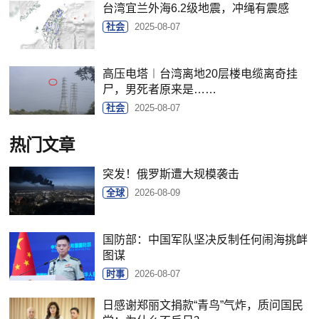
台湾宜兰外海6.2级地震，冲绳有震感
社会
2025-08-07
高压电塔︱台湾离地20层楼电缆离奇挂
尸，男死者原来是……
社会
2025-08-07
热门文章
突发！俄罗斯遭大规模袭击
全球
2026-08-09
国防部：中国军队坚决反制任何闹海挑衅
图谋
时事
2026-08-07
日感谢郑丽文捐款“青鸟”气炸，质问国民