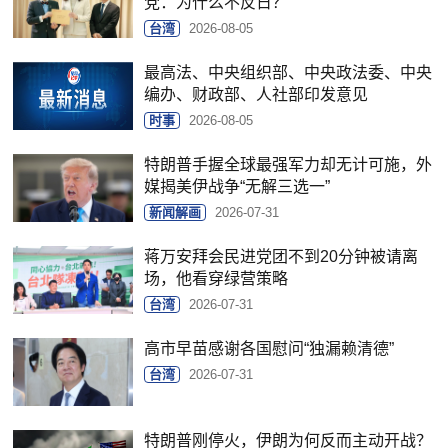
党：为什么不反日？
台湾
2026-08-05
最高法、中央组织部、中央政法委、中央
编办、财政部、人社部印发意见
时事
2026-08-05
特朗普手握全球最强军力却无计可施，外
媒揭美伊战争“无解三选一”
新闻解画
2026-07-31
蒋万安拜会民进党团不到20分钟被请离
场，他看穿绿营策略
台湾
2026-07-31
高市早苗感谢各国慰问“独漏赖清德”
台湾
2026-07-31
特朗普刚停火，伊朗为何反而主动开战？