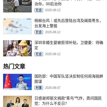
治你，00后治你
社会
2025-08-12
杨柳台风｜或先后登陆台湾及闽南粤东，
台发海上警报
社会
2025-08-12
深圳非婚生婴被拒领补贴，卫健委：待确
定
社会
2025-08-12
热门文章
国防部：中国军队坚决反制任何闹海挑衅
图谋
时事
2026-08-07
日感谢郑丽文捐款“青鸟”气炸，质问国民
党：为什么不反日？