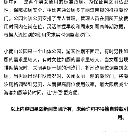
厕中间，是两个男女通用的标准蹲厕。为保证男女厕私密
性，保障如厕安全，相比普通公厕多了两道带锁的推拉潮汐
门。公园为该公厕安排了专人管理，管理人员在厕所开放使
用时间内在岗在位，灵活掌握早晚和周末如厕高峰期数据，
根据人流性别的使用需求实时调整潮汐门。
小南山公园是一个山体公园，游客性别不固定，有时男性如
厕的需求量较大，有时女性如厕的需求量较大。当女厕出现
排队情况时，关闭男厕一侧的潮汐门，将潮汐厕位调整到女
厕，当男厕出现排队情况时，关闭女厕一侧的潮汐门，将潮
汐厕格调整到男厕，从而提高厕位使用效率，最大限度减少
游客如厕等待时间，让“方便”更方便。
以上内容归星岛新闻集团所有，未经许可不得擅自转载引
用。