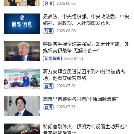
台湾
2026-08-05
最高法、中央组织部、中央政法委、中央
编办、财政部、人社部印发意见
时事
2026-08-05
特朗普手握全球最强军力却无计可施，外
媒揭美伊战争“无解三选一”
新闻解画
2026-07-31
蒋万安拜会民进党团不到20分钟被请离
场，他看穿绿营策略
台湾
2026-07-31
高市早苗感谢各国慰问“独漏赖清德”
台湾
2026-07-31
特朗普刚停火，伊朗为何反而主动开战？
专家揭背后算计