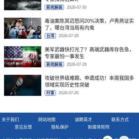
新闻解画
2026-07-30
毒油案陈其迈怒问20%决策，卢秀燕证实
了，曝台湾当局有内鬼
台湾
2026-07-28
美军武器快打光了？高端武器库存告急，
专家最怕一事发生
新闻解画
2026-07-28
攻破世界级难题、申遗成功！本周我国多
领域实现历史性突破
时事
2026-07-26
关于我们
网站地图
诚聘英才
联系方式
意见反馈
隐私保护
新媒体矩阵