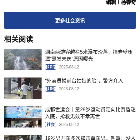
编辑︱杨睿奇
更多
社会
资讯
相关阅读
湖南两游客越栏5米瀑布滑落，撞岩壁堕
潭“毫发未伤”原因曝光
社会
2025-08-12
“外卖员摸前台姑娘的脸”，警方介入
社会
2025-08-12
成都世运会｜意29岁运动员定向比赛昏迷
入院，抢救无效不幸离世
社会
2025-08-12
19岁男开车多次撞击单车男，叫嚣：没人