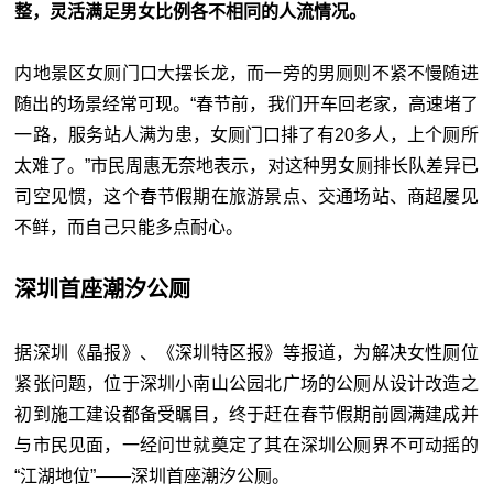
整，灵活满足男女比例各不相同的人流情况。
内地景区女厕门口大摆长龙，而一旁的男厕则不紧不慢随进
随出的场景经常可现。“春节前，我们开车回老家，高速堵了
一路，服务站人满为患，女厕门口排了有20多人，上个厕所
太难了。”市民周惠无奈地表示，对这种男女厕排长队差异已
司空见惯，这个春节假期在旅游景点、交通场站、商超屡见
不鲜，而自己只能多点耐心。
深圳首座潮汐公厕
据深圳《晶报》、《深圳特区报》等报道，为解决女性厕位
紧张问题，位于深圳小南山公园北广场的公厕从设计改造之
初到施工建设都备受瞩目，终于赶在春节假期前圆满建成并
与市民见面，一经问世就奠定了其在深圳公厕界不可动摇的
“江湖地位”——深圳首座潮汐公厕。