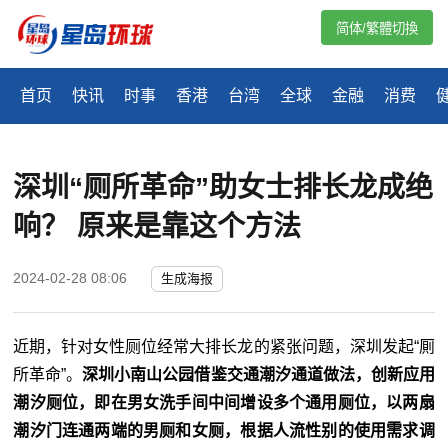
简体/繁體切換
首页
快讯
时事
香港
台湾
全球
金融
消费
深圳“厕所革命”助女士排长龙成绝
响？ 原来是靠这个方法
2024-02-28 08:06
生成海报
近期，针对女性厕位经常大排长龙的紧张问题，深圳发起“厠
所革命”。
深圳小南山公园借鉴交通潮汐通道做法，创新应用
潮汐厕位，即在男女洗手间中间增设多个通用厕位，以两扇
潮汐门连通两端的男厕和女厕，根据人流性别的使用需求调