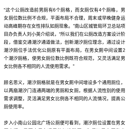
“这个公厕改造前男厕有6个厕格，而女厕仅有4个厕格，男
女厕位数比例不合规，平面布局不合理，周末或早晚健身运
动高峰期存在女性排队如厕现象。”南山区城管局环卫总站项
目办负责人刘小英介绍说，“所以我们在公厕改造方案设计阶
段，借鉴交通潮汐通道做法，创新潮汐厕位理念，通过设计
潮汐厕位手法优化公厕原有平面布局，在男女厠中间设置2
个潮汐厕格，使男女厕位数比例既符合规范，又灵活满足男
女比例各不相同的人流使用需求。”
顾名思义，潮汐厕格就是在男女厠中间增设多个通用厕位，
以两扇潮汐门连通两端的男厕和女厕，根据人流性别的使用
需求调整，灵活满足男女比例各不相同的人流情况，提高公
厕使用率。
步入小南山公园北广场公厕便可看到，潮汐厕位设置在男女