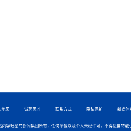
站地图
诚聘英才
联系方式
隐私保护
新媒体
站内容归星岛新闻集团所有，任何单位以及个人未经许可，不得擅自转载