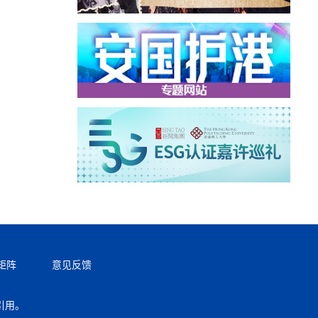
矩阵
意见反馈
引用。
返回顶部