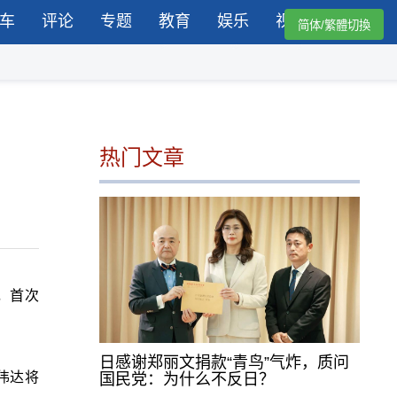
车
评论
专题
教育
娱乐
视频
简体/繁體切換
热门文章
中，首次
日感谢郑丽文捐款“青鸟”气炸，质问
伟达将
国民党：为什么不反日？