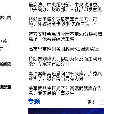
最高法、中央组织部、中央政法委、
中央编办、财政部、人社部印发意见
推出的
特朗普手握全球最强军力却无计可
施，外媒揭美伊战争“无解三选一”
蒋万安拜会民进党团不到20分钟被请
离场，他看穿绿营策略
m（美：
高市早苗感谢各国慰问“独漏赖清德”
公司。
特朗普刚停火，伊朗为何反而主动开
战？专家揭背后算计
新闻网
毒油案陈其迈怒问20%决策，卢秀燕
证实了，曝台湾当局有内鬼
胡影雅
美军武器快打光了？高端武器库存告
急，专家最怕一事发生
专题
更多