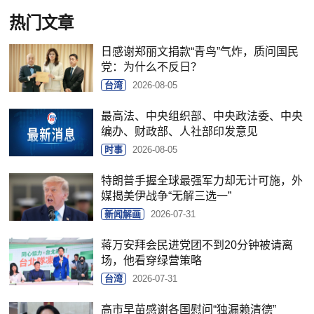
热门文章
日感谢郑丽文捐款“青鸟”气炸，质问国民
党：为什么不反日？
台湾
2026-08-05
最高法、中央组织部、中央政法委、中央
编办、财政部、人社部印发意见
时事
2026-08-05
特朗普手握全球最强军力却无计可施，外
媒揭美伊战争“无解三选一”
新闻解画
2026-07-31
蒋万安拜会民进党团不到20分钟被请离
场，他看穿绿营策略
台湾
2026-07-31
高市早苗感谢各国慰问“独漏赖清德”