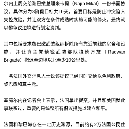
尔内上周交给黎巴嫩总理米卡提（Najib Mikat）一份书面协
议，具体分为3阶段目标共10天，首要目标是防止冲突陷入
失控危险，并让双方在条件成熟时实施可能的停火，最终就
以黎争议边境进行划定谈判。
其中包括要求黎巴嫩武装组织拆除所有靠近前线的房舍和设
施，并让真主党精锐武装部队拉德万旅（Radwan
Brigade）撤退至边境以北至少10公里处。
一名法国外交消息人士说该提议已经同时交给以色列政府、
黎巴嫩和真主党。
塞茹尔内在记者会上表示，法国拿出提案，并且和美国就此
事联系过，重要的是统整所有倡议措施以建立和平。
法国和黎巴嫩存在一定历史渊源，目前约有2万法国公民住