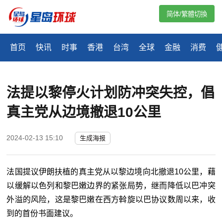
简体/繁體切換
首页
快讯
时事
香港
台湾
全球
金融
消费
法提以黎停火计划防冲突失控，倡
真主党从边境撤退10公里
2024-02-13 15:10
生成海报
法国提议伊朗扶植的真主党从以黎边境向北撤退
10
公里，藉
以缓解以色列和黎巴嫩边界的紧张局势，继而降低以巴冲突
外溢的风险，这是黎巴嫩在西方斡旋以巴协议数周以来，收
到的首份书面建议。