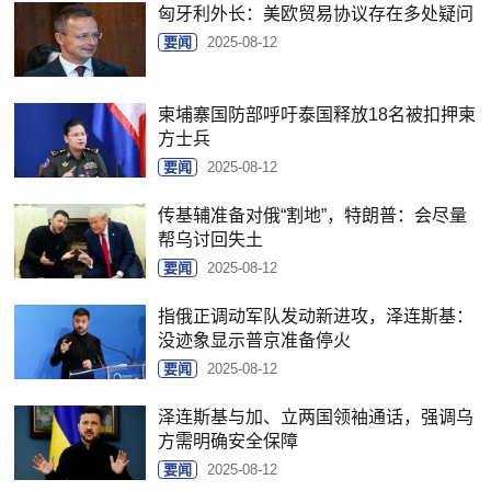
匈牙利外长：美欧贸易协议存在多处疑问
要闻
2025-08-12
柬埔寨国防部呼吁泰国释放18名被扣押柬
方士兵
要闻
2025-08-12
传基辅准备对俄“割地”，特朗普：会尽量
帮乌讨回失土
要闻
2025-08-12
指俄正调动军队发动新进攻，泽连斯基：
没迹象显示普京准备停火
要闻
2025-08-12
泽连斯基与加、立两国领袖通话，强调乌
方需明确安全保障
要闻
2025-08-12