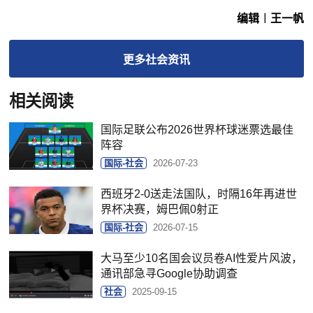
编辑︱王一帆
更多
社会
资讯
相关阅读
国际足联公布2026世界杯球迷票选最佳
阵容
国际-社会
2026-07-23
西班牙2-0送走法国队，时隔16年再进世
界杯决赛，姆巴佩0射正
国际-社会
2026-07-15
大马至少10名国会议员卷AI性爱片风波，
通讯部急寻Google协助调查
社会
2025-09-15