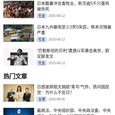
日本酷暑冲击畜牧业，新泻逾5千只蛋鸡
被热死
社会
2025-08-12
日本九州暴雨至少2死5失踪，熊本灾情最
严重
社会
2025-08-12
“巴勒斯坦的贝利”遭遇以军袭击离世，欧
足联发文
社会
2025-08-12
热门文章
日感谢郑丽文捐款“青鸟”气炸，质问国民
党：为什么不反日？
台湾
2026-08-05
最高法、中央组织部、中央政法委、中央