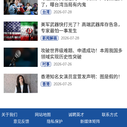
了，曝台湾当局有内鬼
台湾
2026-07-28
美军武器快打光了？高端武器库存告急，
专家最怕一事发生
新闻解画
2026-07-28
攻破世界级难题、申遗成功！本周我国多
领域实现历史性突破
时事
2026-07-26
香港知名女演员宣萱发声明：图是假的！
香港
2026-07-25
关于我们
网站地图
诚聘英才
联系方式
意见反馈
隐私保护
新媒体矩阵