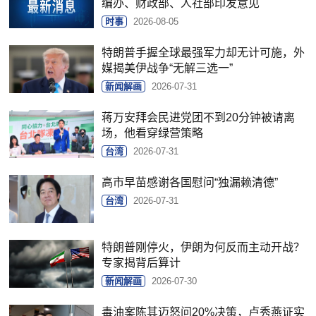
编办、财政部、人社部印发意见
时事
2026-08-05
特朗普手握全球最强军力却无计可施，外
媒揭美伊战争“无解三选一”
新闻解画
2026-07-31
蒋万安拜会民进党团不到20分钟被请离
场，他看穿绿营策略
台湾
2026-07-31
高市早苗感谢各国慰问“独漏赖清德”
台湾
2026-07-31
特朗普刚停火，伊朗为何反而主动开战？
专家揭背后算计
新闻解画
2026-07-30
毒油案陈其迈怒问20%决策，卢秀燕证实