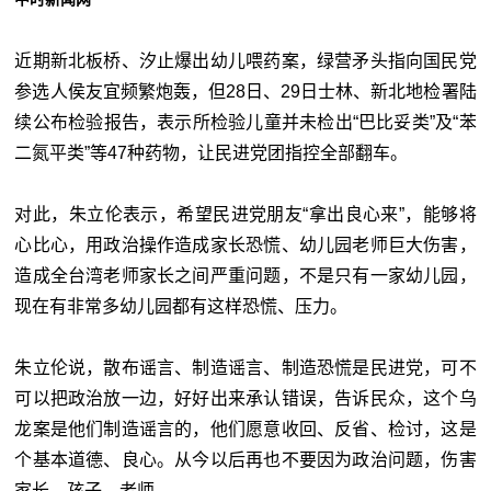
近期新北板桥、汐止爆出幼儿喂药案，绿营矛头指向国民党
参选人侯友宜频繁炮轰，但28日、29日士林、新北地检署陆
续公布检验报告，表示所检验儿童并未检出“巴比妥类”及“苯
二氮平类”等47种药物，让民进党团指控全部翻车。
对此，朱立伦表示，希望民进党朋友“拿出良心来”，能够将
心比心，用政治操作造成家长恐慌、幼儿园老师巨大伤害，
造成全台湾老师家长之间严重问题，不是只有一家幼儿园，
现在有非常多幼儿园都有这样恐慌、压力。
朱立伦说，散布谣言、制造谣言、制造恐慌是民进党，可不
可以把政治放一边，好好出来承认错误，告诉民众，这个乌
龙案是他们制造谣言的，他们愿意收回、反省、检讨，这是
个基本道德、良心。从今以后再也不要因为政治问题，伤害
家长、孩子、老师。