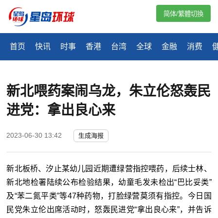
简体/繁體切換
首页
快讯
时事
香港
台湾
全球
金融
消费
​新北喂药案闹乌龙，朱立伦怒轰民
进党：拿出良心来
2023-06-30 13:42
生成海报
新北板桥、汐止某幼儿园近期遭绿营指控喂药，后续士林、
新北地检署陆续公布检验结果，幼童毛发未检出“巴比妥类”
及“苯二氮平类”等47种药物，打脸绿营莫须有指控。今日国
民党朱立伦出席活动时，怒轰民进党“拿出良心来”，并告诉