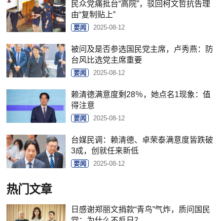
民众党痛批台“高院”，驳回柯文哲抗告理
由“复制贴上”
要闻
2025-08-12
被问及是否参选国民党主席，卢秀燕：防
台风比选党主席重要
要闻
2025-08-12
赖清德满意度剩28％，她点名1现象：值
得注意
要闻
2025-08-12
台媒民调：赖清德、卓荣泰满意度皆跌破
3成，创就任来新低
要闻
2025-08-12
热门文章
日感谢郑丽文捐款“青鸟”气炸，质问国民
党：为什么不反日？