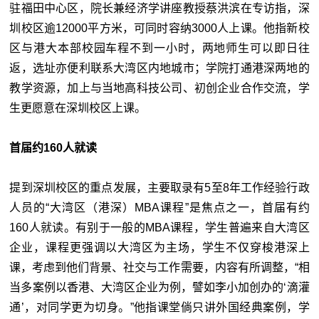
驻福田中心区，院长兼经济学讲座教授蔡洪滨在专访指，深
圳校区逾12000平方米，可同时容纳3000人上课。他指新校
区与港大本部校园车程不到一小时，两地师生可以即日往
返，选址亦便利联系大湾区内地城市；学院打通港深两地的
教学资源，加上与当地高科技公司、初创企业合作交流，学
生更愿意在深圳校区上课。
首届约160人就读
提到深圳校区的重点发展，主要取录有5至8年工作经验行政
人员的“大湾区（港深）MBA课程”是焦点之一，首届有约
160人就读。有别于一般的MBA课程，学生普遍来自大湾区
企业，课程更强调以大湾区为主场，学生不仅穿梭港深上
课，考虑到他们背景、社交与工作需要，内容有所调整，“相
当多案例以香港、大湾区企业为例，譬如李小加创办的‘滴灌
通’，对同学更为切身。”他指课堂倘只讲外国经典案例，学