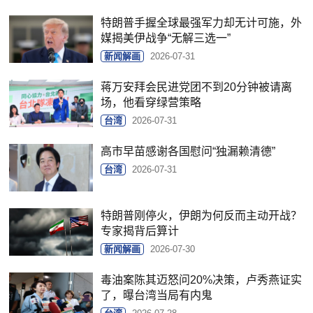
特朗普手握全球最强军力却无计可施，外
媒揭美伊战争“无解三选一”
新闻解画
2026-07-31
蒋万安拜会民进党团不到20分钟被请离
场，他看穿绿营策略
台湾
2026-07-31
高市早苗感谢各国慰问“独漏赖清德”
台湾
2026-07-31
特朗普刚停火，伊朗为何反而主动开战？
专家揭背后算计
新闻解画
2026-07-30
毒油案陈其迈怒问20%决策，卢秀燕证实
了，曝台湾当局有内鬼