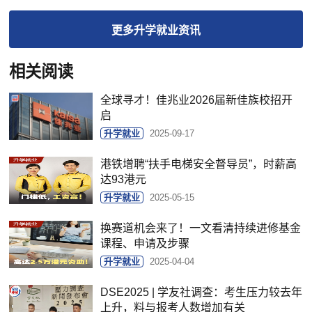
更多
升学就业
资讯
相关阅读
全球寻才！佳兆业2026届新佳族校招开
启
升学就业
2025-09-17
港铁增聘“扶手电梯安全督导员”，时薪高
达93港元
升学就业
2025-05-15
换赛道机会来了！一文看清持续进修基金
课程、申请及步骤
升学就业
2025-04-04
DSE2025 | 学友社调查：考生压力较去年
上升，料与报考人数增加有关