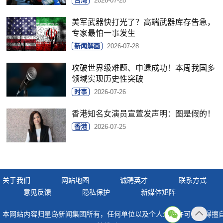
台湾
2026-07-28
美军武器快打光了？高端武器库存告急，
专家最怕一事发生
新闻解画
2026-07-28
攻破世界级难题、申遗成功！本周我国多
领域实现历史性突破
时事
2026-07-26
香港知名女演员宣萱发声明：图是假的！
香港
2026-07-25
关于我们
网站地图
诚聘英才
联系方式
意见反馈
隐私保护
新媒体矩阵
本网站内容归星岛新闻集团所有，任何单位以及个人未经许可，不得擅