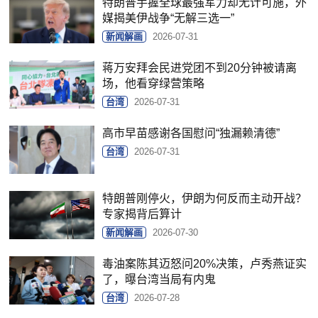
特朗普手握全球最强军力却无计可施，外
媒揭美伊战争“无解三选一”
新闻解画
2026-07-31
蒋万安拜会民进党团不到20分钟被请离
场，他看穿绿营策略
台湾
2026-07-31
高市早苗感谢各国慰问“独漏赖清德”
台湾
2026-07-31
特朗普刚停火，伊朗为何反而主动开战？
专家揭背后算计
新闻解画
2026-07-30
毒油案陈其迈怒问20%决策，卢秀燕证实
了，曝台湾当局有内鬼
台湾
2026-07-28