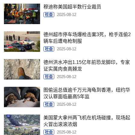
穆迪称美国超半数行业裁员
社会
2025-08-12
德州超市停车场爆枪击案3死，枪手连偷2
辆车后遭电枪制服
社会
2025-08-12
德州洪水冲出1.15亿年前恐龙脚印，专家
证实属肉食高棘龙
社会
2025-08-12
图偷运总值逾千万元海龟到香港，纽约华
汉认罪面临最高5年监
社会
2025-08-12
美国蒙大拿州两飞机在机场碰撞，现场起
火冒出滚滚浓烟
社会
2025-08-12