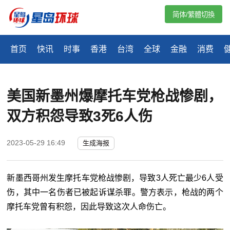
简体/繁體切換
首页
快讯
时事
香港
台湾
全球
金融
消费
美国新墨州爆摩托车党枪战惨剧，
双方积怨导致3死6人伤
2023-05-29 16:49
生成海报
新墨西哥州发生摩托车党枪战惨剧，导致3人死亡最少6人受
伤，其中一名伤者已被起诉谋杀罪。警方表示，枪战的两个
摩托车党曾有积怨，因此导致这次人命伤亡。