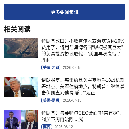
更多
要闻
资讯
相关阅读
特朗普改口：不收霍尔木兹海峡货运20%
费用了，将用与海湾各国“规模极其巨大”
的贸易投资协议取代，“美国再次赢得了
胜利”
美国-要闻
2026-07-15
伊朗报复：袭击约旦美军基地F-18战机部
署地点、美军住宿地点，特朗普：继续袭
击伊朗直到他说“够了”为止
美国-要闻
2026-07-15
特朗普：与英特尔CEO会面“非常有趣”，
阁员下周再晤陈立武
要闻
2025-08-12