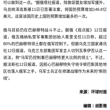
可以做到这一点。”据俄塔社报道，除敦促盟友增加军援外，
乌总统泽连斯基11日已签署法案，将国防预算增加146.8亿
美元，这是该国历史上国防预算增加最多的一次。
俄乌目前仍在巴赫穆特战斗不止。据俄《观点报》12日报
道，俄瓦格纳私营军事集团创始人普里戈任11日称，超过
80%的巴赫穆特领土都在俄军控制下。但据乌克兰国家通讯
社12日报道，乌克兰东部集团军发言人切列瓦季伊否认这一
说法，称“乌军仍控制着巴赫穆特更大比例的领土”。不过，
据法新社12日报道，因担心巴赫穆特失守将令顿巴斯其他地
区也落入俄军之手，乌军士兵正在修建战壕作为未来的“新防
线”。
来源：环球时报
编辑︱胡影雅