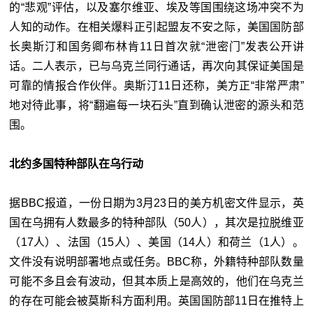
的“悲观”评估，以及塞尔维亚、埃及等国围绕这场冲突不为
人知的动作。在相关爆料正引起盟友不安之际，美国国防部
长奥斯汀和国务卿布林肯11日首次就“泄密门”发表公开讲
话。二人表示，已与乌克兰同行通话，再次向其保证美国是
可靠的情报合作伙伴。奥斯汀11日还称，美方正“非常严肃”
地对待此事，将“翻遍每一块石头”直到确认泄密的源头和范
围。
北约多国特种部队在乌行动
据BBC报道，一份日期为3月23日的美方机密文件显示，英
国在乌拥有人数最多的特种部队（50人），其次是拉脱维亚
（17人）、法国（15人）、美国（14人）和荷兰（1人）。
文件没有说明部署地点或任务。BBC称，外籍特种部队数量
可能不多且会有波动，但其本质上是高效的，他们在乌克兰
的存在可能会被莫斯科方面利用。英国国防部11日在推特上