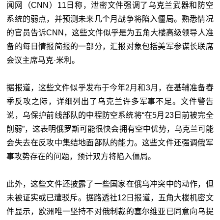
闻网（CNN）11日称，泄密文件强调了乌克兰武器和防空
系统的弱点，并预测未来几个月战争将陷入僵局。熟悉情况
的官员告诉CNN，这些文件似乎是为五角大楼高级领导人准
备的每日情报简报的一部分，汇报对象包括美军参谋长联席
会议主席马克·米利。
据报道，这些文件似乎发布于今年2月和3月，在基辅准备春
季反攻之际，详细列出了乌克兰许多军事不足。文件警告
说，乌保护前线部队的中程防空系统将“在5月23日前被完全
削弱”，这表明俄罗斯可能很快会拥有空中优势，乌克兰可能
会失去在反攻中集结地面部队的能力。这些文件还强调俄军
事攻势存在的问题，预计双方将陷入僵局。
此外，这些文件还披露了一些国家在俄乌冲突中的动作，但
未被证实或已遭驳斥。据路透社12日报道，五角大楼机密文
件显示，欧洲唯一坚持不对俄制裁的塞尔维亚已同意向乌提