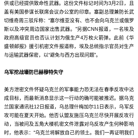
供或已经提供致命性武器。这份文件标记时间为3月2日，且
盖有美国参谋长联席会议办公室的印章。塞副总理兼防长武
切维奇周三驳斥称：“塞尔维亚没有、也不会向乌克兰或俄罗
斯以及冲突周边国家出售武器。”另据CNN报道，一名埃及
政府高级官员也否认计划为俄生产4万枚火箭弹。此前《华
盛顿邮报》援引机密文件报道称，埃及总统指示官员对生产
与运输武器保密，以“避免与西方出现问题”。
乌军挖战壕防巴赫穆特失守
美方泄密文件怀疑乌克兰的军事能力恐无法在春季反攻中达
成目标，而最新消息显示这一行动的确可能被推迟。据乌克
兰国家通讯社12日报道，乌总理什梅加尔11日表示，乌军反
攻可能在夏天开始。他否认盟友施压乌克兰尽快开展反攻行
动，当被问及五角大楼机密文件泄露对乌反攻产生何种影响
时，他表示：“乌克兰将解放自己的领土。我们一再证明我们