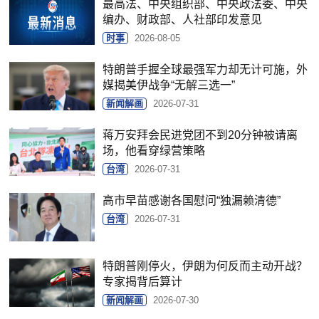
最高法、中央组织部、中央政法委、中央
编办、财政部、人社部印发意见
时事
2026-08-05
特朗普手握全球最强军力却无计可施，外
媒揭美伊战争“无解三选一”
新闻解画
2026-07-31
蒋万安拜会民进党团不到20分钟被请离
场，他看穿绿营策略
台湾
2026-07-31
高市早苗感谢各国慰问“独漏赖清德”
台湾
2026-07-31
特朗普刚停火，伊朗为何反而主动开战？
专家揭背后算计
新闻解画
2026-07-30