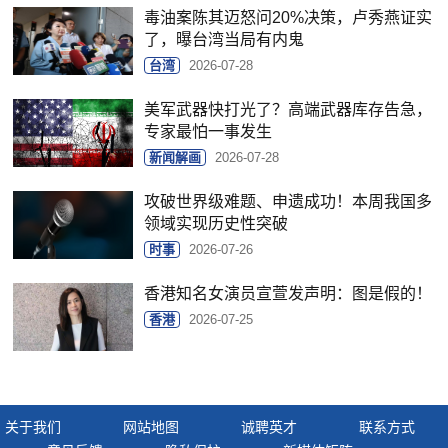
毒油案陈其迈怒问20%决策，卢秀燕证实
了，曝台湾当局有内鬼
台湾
2026-07-28
美军武器快打光了？高端武器库存告急，
专家最怕一事发生
新闻解画
2026-07-28
攻破世界级难题、申遗成功！本周我国多
领域实现历史性突破
时事
2026-07-26
香港知名女演员宣萱发声明：图是假的！
香港
2026-07-25
关于我们
网站地图
诚聘英才
联系方式