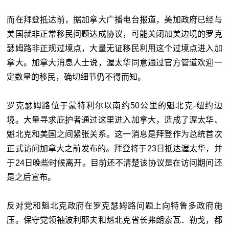
而在拜登抵达前，据加拿大广播电台报道，美加政府已经与
美国就非正常移民问题达成协议，可能关闭加美边境的罗克
瑟姆路非正规过境点，大量无证移民利用这个过境点进入加
拿大。加拿大消息人士说，渥太华同意通过官方管道欢迎一
定数量的移民，确切细节仍不得而知。
罗克瑟姆路位于蒙特利尔以南约50公里的魁北克-纽约边
境。大量寻求庇护者通过这里进入加拿大，造成了渥太华、
魁北克和美国之间紧张关系。这一消息是拜登作为总统首次
正式访问加拿大之前发布的。拜登将于23日抵达渥太华，并
于24日晚些时候离开。目前还不清楚该协议是在访问期间还
是之后宣布。
反对党和魁北克政府在罗克瑟姆路问题上向特鲁多政府施
压。保守党领袖波利耶夫和魁北克省长弗朗索瓦．勒戈，都