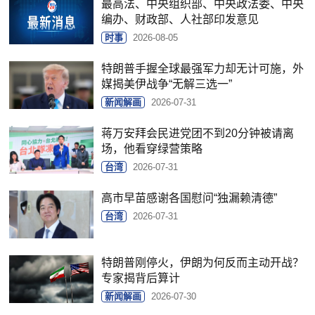
最高法、中央组织部、中央政法委、中央
编办、财政部、人社部印发意见
时事
2026-08-05
特朗普手握全球最强军力却无计可施，外
媒揭美伊战争“无解三选一”
新闻解画
2026-07-31
蒋万安拜会民进党团不到20分钟被请离
场，他看穿绿营策略
台湾
2026-07-31
高市早苗感谢各国慰问“独漏赖清德”
台湾
2026-07-31
特朗普刚停火，伊朗为何反而主动开战？
专家揭背后算计
新闻解画
2026-07-30