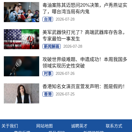
毒油案陈其迈怒问20%决策，卢秀燕证实
了，曝台湾当局有内鬼
台湾
2026-07-28
美军武器快打光了？高端武器库存告急，
专家最怕一事发生
新闻解画
2026-07-28
攻破世界级难题、申遗成功！本周我国多
领域实现历史性突破
时事
2026-07-26
香港知名女演员宣萱发声明：图是假的！
香港
2026-07-25
关于我们
网站地图
诚聘英才
联系方式