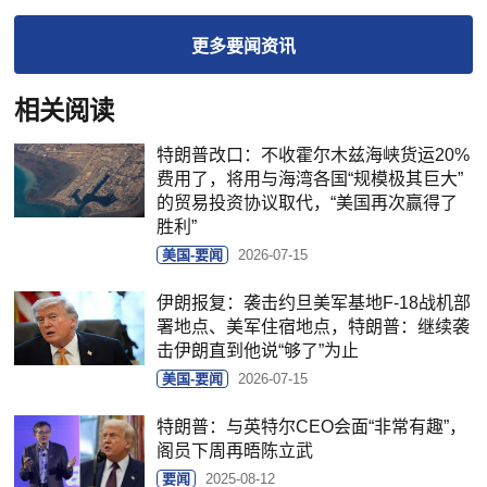
更多
要闻
资讯
相关阅读
特朗普改口：不收霍尔木兹海峡货运20%
费用了，将用与海湾各国“规模极其巨大”
的贸易投资协议取代，“美国再次赢得了
胜利”
美国-要闻
2026-07-15
伊朗报复：袭击约旦美军基地F-18战机部
署地点、美军住宿地点，特朗普：继续袭
击伊朗直到他说“够了”为止
美国-要闻
2026-07-15
特朗普：与英特尔CEO会面“非常有趣”，
阁员下周再晤陈立武
要闻
2025-08-12