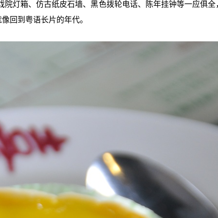
戏院灯箱、仿古纸皮石墙、黑色拨轮电话、陈年挂钟等一应俱全
就像回到粤语长片的年代。