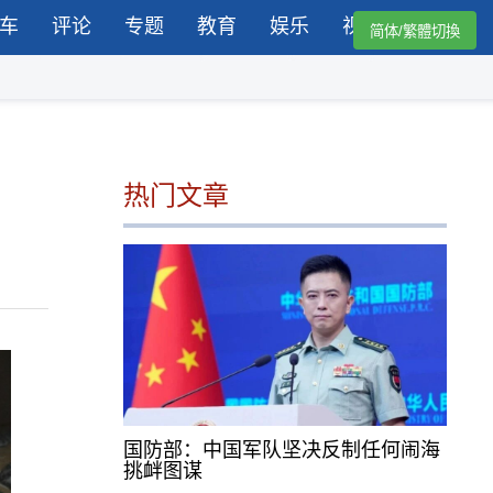
车
评论
专题
教育
娱乐
视频
简体/繁體切換
热门文章
国防部：中国军队坚决反制任何闹海
挑衅图谋