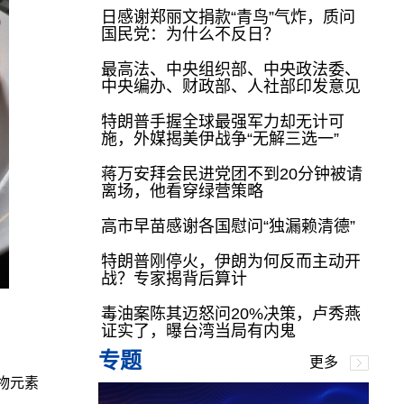
日感谢郑丽文捐款“青鸟”气炸，质问
国民党：为什么不反日？
最高法、中央组织部、中央政法委、
中央编办、财政部、人社部印发意见
特朗普手握全球最强军力却无计可
施，外媒揭美伊战争“无解三选一”
蒋万安拜会民进党团不到20分钟被请
离场，他看穿绿营策略
高市早苗感谢各国慰问“独漏赖清德”
特朗普刚停火，伊朗为何反而主动开
战？专家揭背后算计
毒油案陈其迈怒问20%决策，卢秀燕
证实了，曝台湾当局有内鬼
专题
更多
物元素