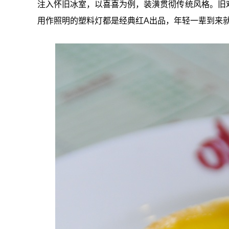
注入怀旧冰室，以喜喜为例，装潢贯彻传统风格。旧
用作照明的塑料灯都是经典红A出品，年轻一辈到来