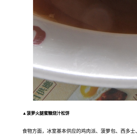
▲菠萝火腿蜜糖烧汁松饼
食物方面，冰室基本供应的鸡肉派、菠萝包、西多士