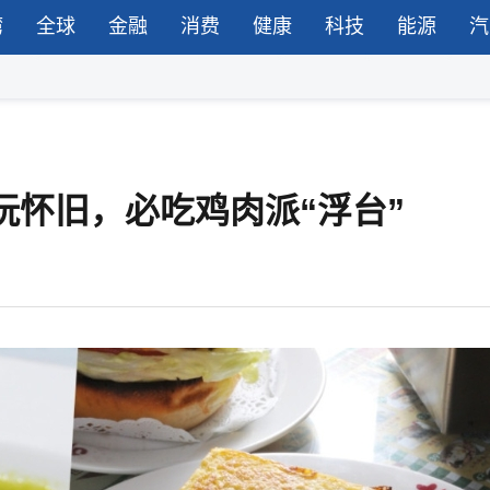
湾
全球
金融
消费
健康
科技
能源
汽
玩怀旧，必吃鸡肉派“浮台”