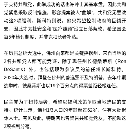
于支持共和党，此举成功的话也许冲击其基本盘，因此共和
党紧急采取反制措施，形容提案被人“曲解”，共和党无意改
动这2项福利。斯科特则说，他只希望控制政府的巨额开
支，因此才为社安金和“医疗照顾”设立日落条款，希望国会
每5年检讨制度，并非克扣长者补贴。
在历届总统大选中，佛州向来都是关键摇摆州，来自当地的
2名共和党人都可能竞逐，除了现任州长德桑蒂斯（Ron
DeSantis）外，也包括现为参议员的前任州长斯科特。
2020年大选时，拜登在佛州的普选票不及特朗普，去年中期
选举时，德桑蒂斯也以19个百分点的得票差距轻松连任。
民主党为了扭转局势，希望以福利政策争取当地选民的支
持。统计显示，佛州1/3人口的年龄超过62岁，住有大批退
休人士。有见及此，特朗普也曾警告共和党党友，不能动这
2项福利分毫。