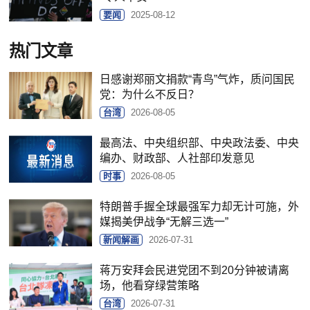
要闻
2025-08-12
热门文章
日感谢郑丽文捐款“青鸟”气炸，质问国民
党：为什么不反日？
台湾
2026-08-05
最高法、中央组织部、中央政法委、中央
编办、财政部、人社部印发意见
时事
2026-08-05
特朗普手握全球最强军力却无计可施，外
媒揭美伊战争“无解三选一”
新闻解画
2026-07-31
蒋万安拜会民进党团不到20分钟被请离
场，他看穿绿营策略
台湾
2026-07-31