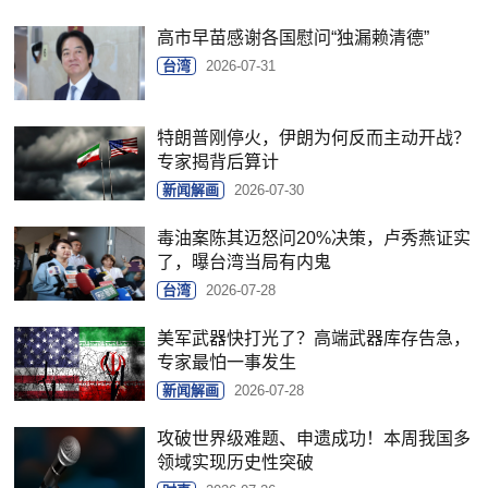
高市早苗感谢各国慰问“独漏赖清德”
台湾
2026-07-31
特朗普刚停火，伊朗为何反而主动开战？
专家揭背后算计
新闻解画
2026-07-30
毒油案陈其迈怒问20%决策，卢秀燕证实
了，曝台湾当局有内鬼
台湾
2026-07-28
美军武器快打光了？高端武器库存告急，
专家最怕一事发生
新闻解画
2026-07-28
攻破世界级难题、申遗成功！本周我国多
领域实现历史性突破