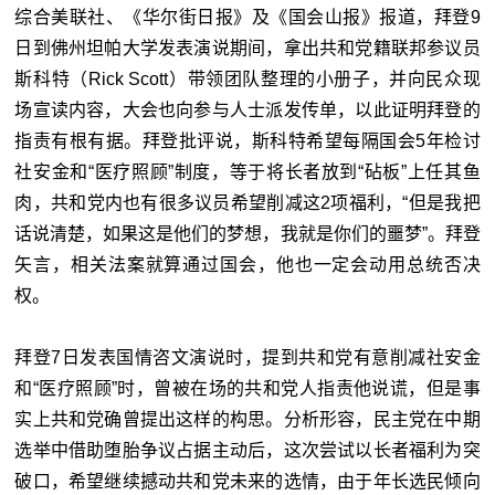
综合美联社、《华尔街日报》及《国会山报》报道，拜登9
日到佛州坦帕大学发表演说期间，拿出共和党籍联邦参议员
斯科特（Rick Scott）带领团队整理的小册子，并向民众现
场宣读内容，大会也向参与人士派发传单，以此证明拜登的
指责有根有据。拜登批评说，斯科特希望每隔国会5年检讨
社安金和“医疗照顾”制度，等于将长者放到“砧板”上任其鱼
肉，共和党内也有很多议员希望削减这2项福利，“但是我把
话说清楚，如果这是他们的梦想，我就是你们的噩梦”。拜登
矢言，相关法案就算通过国会，他也一定会动用总统否决
权。
拜登7日发表国情咨文演说时，提到共和党有意削减社安金
和“医疗照顾”时，曾被在场的共和党人指责他说谎，但是事
实上共和党确曾提出这样的构思。分析形容，民主党在中期
选举中借助堕胎争议占据主动后，这次尝试以长者福利为突
破口，希望继续撼动共和党未来的选情，由于年长选民倾向