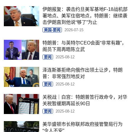
伊朗报复：袭击约旦美军基地F-18战机部
署地点、美军住宿地点，特朗普：继续袭
击伊朗直到他说“够了”为止
美国-要闻
2026-07-15
特朗普：与英特尔CEO会面“非常有趣”，
阁员下周再晤陈立武
要闻
2025-08-12
泽连斯基拒绝向俄作出领土让步，特朗
普：非常强烈地反对
要闻
2025-08-12
关税战｜白宫：特朗普签行政命令，对华
关税暂缓期再延长90日
要闻
2025-08-12
美华盛顿市长称联邦政府接管警局行为
“令人不安”