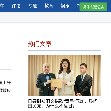
车
评论
专题
教育
娱乐
视频
简体/繁體切換
热门文章
季度上升
数效应
日感谢郑丽文捐款“青鸟”气炸，质问
国民党：为什么不反日？