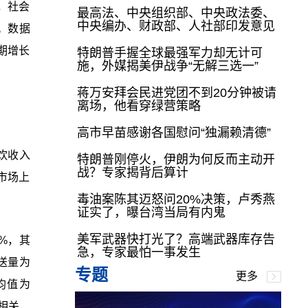
，社会
最高法、中央组织部、中央政法委、
中央编办、财政部、人社部印发意见
%。数据
期增长
特朗普手握全球最强军力却无计可
施，外媒揭美伊战争“无解三选一”
蒋万安拜会民进党团不到20分钟被请
离场，他看穿绿营策略
高市早苗感谢各国慰问“独漏赖清德”
饮收入
特朗普刚停火，伊朗为何反而主动开
战？专家揭背后算计
市场上
毒油案陈其迈怒问20%决策，卢秀燕
证实了，曝台湾当局有内鬼
美军武器快打光了？高端武器库存告
%，其
急，专家最怕一事发生
送量为
专题
更多
间均值为
度相关，