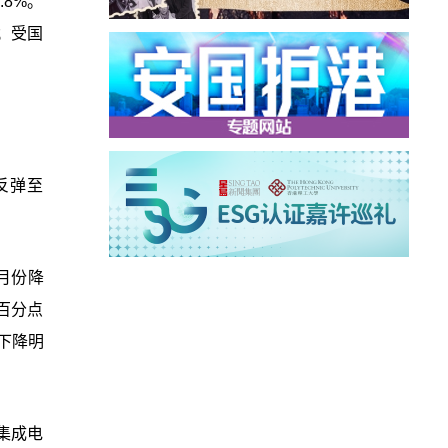
.8%。
；受国
反弹至
月份降
个百分点
下降明
集成电