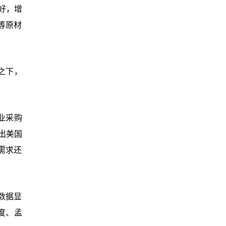
好，增
铁等原材
之下，
业采购
出美国
需求还
数据显
印度、孟