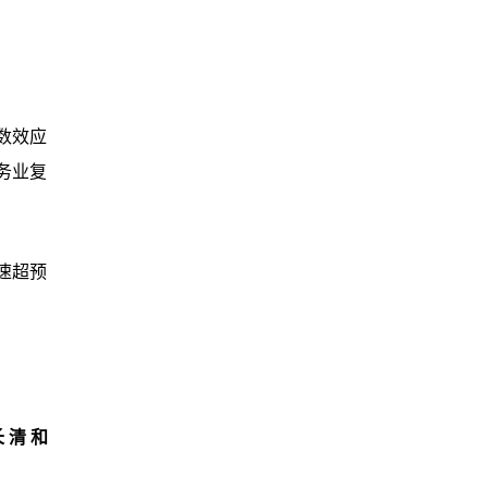
数效应
业 复
速超预
清 和