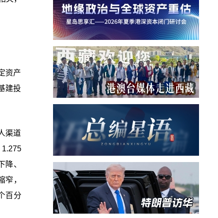
定资产
基建投
人渠道
.275
下降、
缩窄，
个百分