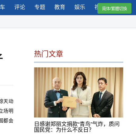
车
评论
专题
教育
娱乐
视频
简体/繁體切換
热门文章
子
惊天动
立场明
国都会
日感谢郑丽文捐款“青鸟”气炸，质问
国民党：为什么不反日？