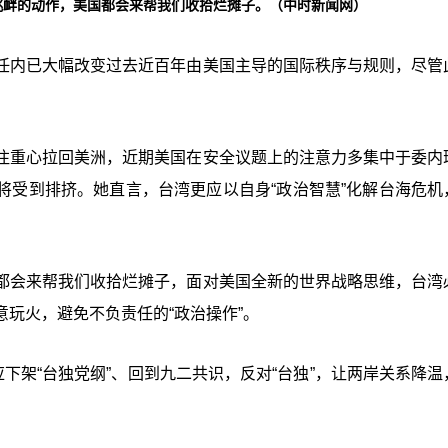
挑衅的动作，美国都会来帮我们收拾烂摊子。（中时新闻网）
任内已大幅改变过去近百年由美国主导的国际秩序与规则，尽管
注重心拉回美洲，近期美国在安全议题上的注意力多集中于委内
将受到排挤。她直言，台湾更应以自身“
政治智慧
”化解台海危机
都会来帮我们收拾烂摊子，面对美国全新的世界战略思维，台湾
玩火，避免不负责任的“政治操作”。
下架“台独
党纲
”
、回到九二共识，反对
“台独”
，让两岸关系降温