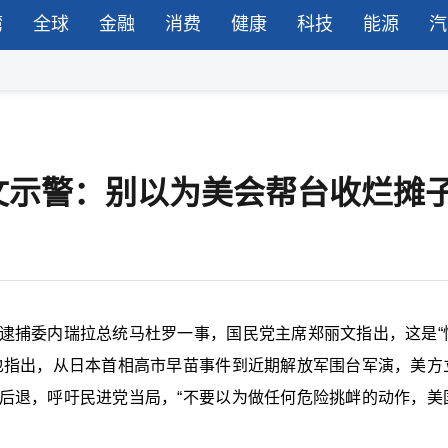
湾
全球
金融
消费
健康
科技
能源
汽
文示警：别以为美会帮台收烂摊
逮捕委内瑞拉总统马杜罗一事，国民党主席郑丽文指出，这是“
也指出，从日本首相高市早苗事件到近期解放军围台军演，美方
后退，呼吁民进党当局，“不要以为做任何危险挑衅的动作，美