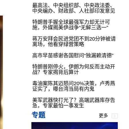
最高法、中央组织部、中央政法委、
中央编办、财政部、人社部印发意见
特朗普手握全球最强军力却无计可
施，外媒揭美伊战争“无解三选一”
蒋万安拜会民进党团不到20分钟被请
离场，他看穿绿营策略
高市早苗感谢各国慰问“独漏赖清德”
特朗普刚停火，伊朗为何反而主动开
战？专家揭背后算计
毒油案陈其迈怒问20%决策，卢秀燕
证实了，曝台湾当局有内鬼
美军武器快打光了？高端武器库存告
急，专家最怕一事发生
专题
更多